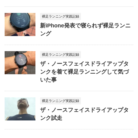
裸足ランニング実践記録
新iPhone発表で寝られず裸足ランニ
ング
裸足ランニング実践記録
ザ・ノースフェイスドライアップタ
ンクを着て裸足ランニングして気づ
いた事
裸足ランニング実践記録
ザ・ノースフェイスドライアップタ
ンク試走