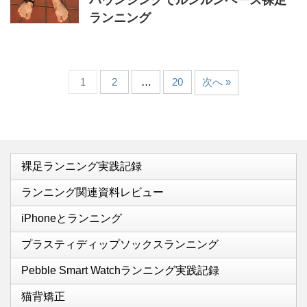
ランニング
1
2
…
20
次へ »
裸足ランニング実践記録
ランニング関連資料レビュー
iPhoneとランニング
プラスティディップソックスランニング
Pebble Smart Watchランニング実践記録
猫背矯正