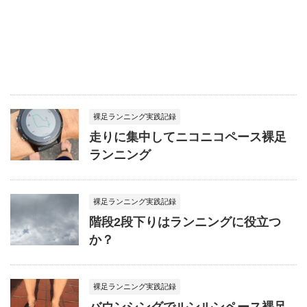
裸足ランニング実践記録
走りに集中してニコニコペース裸足
ランニング
裸足ランニング実践記録
階段2段下りはランニングに役立つ
か？
裸足ランニング実践記録
バウンシングでルンルンペース裸足