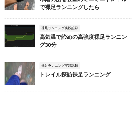
で裸足ランニングしたら
裸足ランニング実践記録
高気温で諦めの高強度裸足ランニン
グ30分
裸足ランニング実践記録
トレイル探訪裸足ランニング