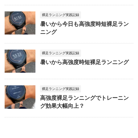
裸足ランニング実践記録
暑いから今日も高強度時短裸足ラン
ニング
裸足ランニング実践記録
暑いから高強度時短裸足ランニング
裸足ランニング実践記録
高強度裸足ランニングでトレーニン
グ効果大幅向上？