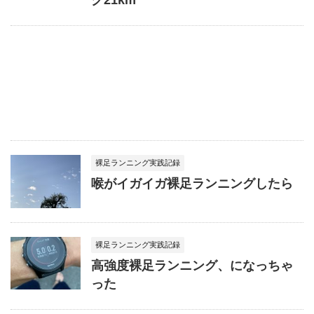
グ21km
裸足ランニング実践記録
喉がイガイガ裸足ランニングしたら
裸足ランニング実践記録
高強度裸足ランニング、になっちゃ
った