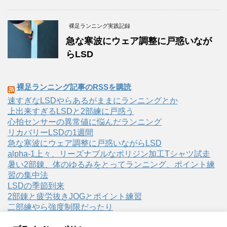
裸足ランニング実践記録
急な寒波にウェア調整に戸惑いなが
らLSD
裸足ランニング記事のRSSを購読
速すぎなLSDやらあるがままにランニングとか
上出来すぎるLSDと2部練に戸惑う
心拍センサーの異常値に悩んだランニング
リカバリーLSDの1週間
急な寒波にウェア調整に戸惑いながらLSD
alpha-1上々、リーズナブルなポリジン加工Tシャツ試走
暑い2部錬、体のゆるみをとってランニング、ポイント練
習の集中法
LSDの季節到来
2部錬と疲労抜きJOGとポイント練習
二部練やら強度制限だったり