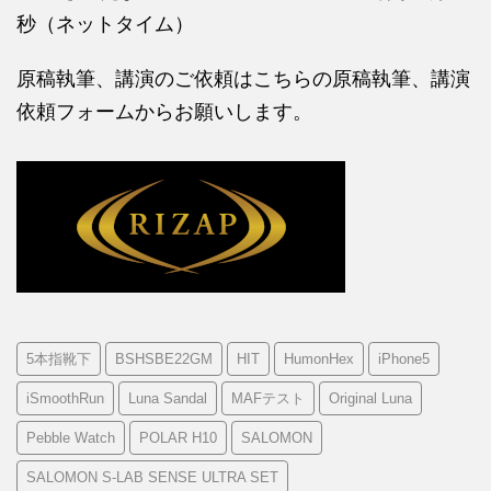
秒（ネットタイム）
原稿執筆、講演のご依頼はこちらの
原稿執筆、講演
依頼フォームからお願いします。
5本指靴下
BSHSBE22GM
HIT
HumonHex
iPhone5
iSmoothRun
Luna Sandal
MAFテスト
Original Luna
Pebble Watch
POLAR H10
SALOMON
SALOMON S-LAB SENSE ULTRA SET