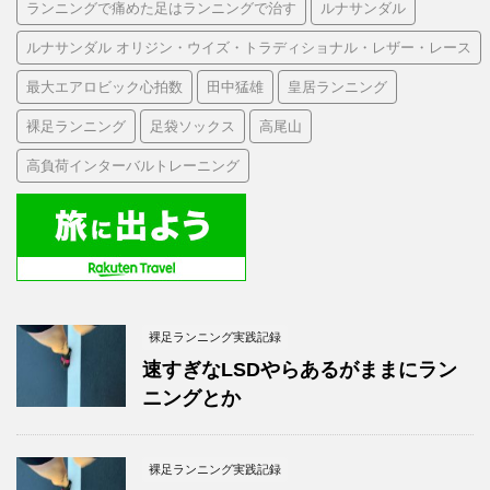
ランニングで痛めた足はランニングで治す
ルナサンダル
ルナサンダル オリジン・ウイズ・トラディショナル・レザー・レース
最大エアロビック心拍数
田中猛雄
皇居ランニング
裸足ランニング
足袋ソックス
高尾山
高負荷インターバルトレーニング
裸足ランニング実践記録
速すぎなLSDやらあるがままにラン
ニングとか
裸足ランニング実践記録