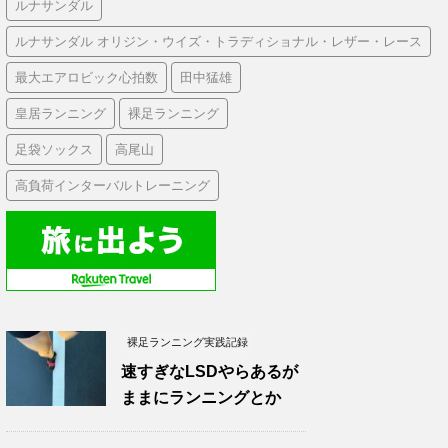
ルナサンダル
ルナサンダル オリジン・ウイズ・トラディショナル・レザー・レース
最大エアロビック心拍数
田中猛雄
皇居ランニング
裸足ランニング
足袋ソックス
高尾山
高負荷インターバルトレーニング
裸足ランニング実践記録
速すぎなLSDやらあるが
ままにランニングとか