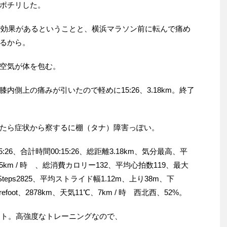
ポチリした。
トで効果があるということと、横浜マラソン前に転んで痛め
るから。
空気が体を包む。
側上の痛みが引いたので軽めに15:26、3.18km。終了
たら症状から察するに棚（タナ）障害っぽい。
26、合計時間00:15:26、総距離3.18km、気分最高、平
35km / 時 、総消費カロリー132、平均心拍数119、最大
Steps2825、平均ストライド幅1.12m、上り38m、下
efoot、2878km、天気11℃、7km / 時 西北西、52%。
ット。高強度なトレーニングなので、