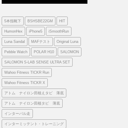
5本指靴下
BSHSBE22GM
HIT
HumonHex
iPhone5
iSmoothRun
Luna Sandal
MAFテスト
Original Luna
Pebble Watch
POLAR H10
SALOMON
SALOMON S-LAB SENSE ULTRA SET
Wahoo Fitness TICKR Run
Wahoo Fitness TICKR X
アトム ナイロン田植えタビ 薄底
アトム ナイロン田植タビ 薄底
インターバル走
インターミッテント・トレーニング