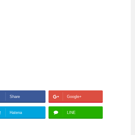
Share
Google+
!
Hatena
LINE