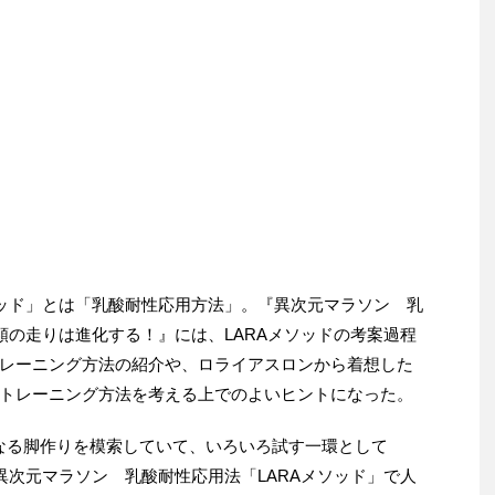
ソッド」とは「乳酸耐性応用方法」。『異次元マラソン 乳
類の走りは進化する！』には、LARAメソッドの考案過程
レーニング方法の紹介や、ロライアスロンから着想した
トレーニング方法を考える上でのよいヒントになった。
くなる脚作りを模索していて、いろいろ試す一環として
異次元マラソン 乳酸耐性応用法「LARAメソッド」で人