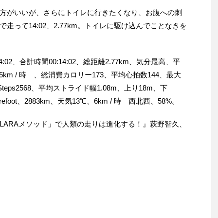
方がいいが、さらにトイレに行きたくなり、お腹への刺
って14:02、2.77km。トイレに駆け込んでことなきを
02、合計時間00:14:02、総距離2.77km、気分最高、平
85km / 時 、総消費カロリー173、平均心拍数144、最大
Steps2568、平均ストライド幅1.08m、上り18m、下
efoot、2883km、天気13℃、6km / 時 西北西、58%。
LARAメソッド」で人類の走りは進化する！』萩野智久、