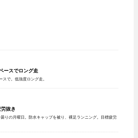
ペースでロング走
ースで。低強度ロング走。
疲労抜き
な曇りの月曜日。防水キャップを被り、裸足ランニング。目標疲労