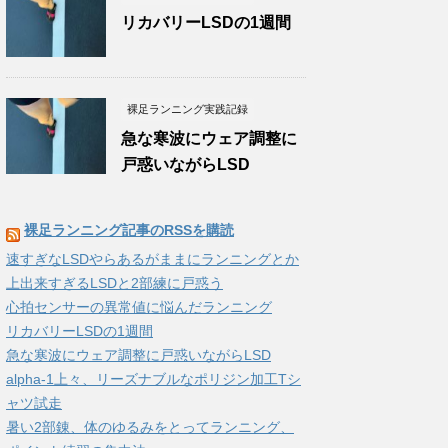
リカバリーLSDの1週間
裸足ランニング実践記録
急な寒波にウェア調整に
戸惑いながらLSD
裸足ランニング記事のRSSを購読
速すぎなLSDやらあるがままにランニングとか
上出来すぎるLSDと2部練に戸惑う
心拍センサーの異常値に悩んだランニング
リカバリーLSDの1週間
急な寒波にウェア調整に戸惑いながらLSD
alpha-1上々、リーズナブルなポリジン加工Tシ
ャツ試走
暑い2部錬、体のゆるみをとってランニング、