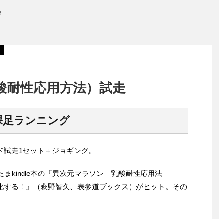
録
乳酸耐性応用方法）試走
裸足ランニング
ド試走1セット＋ジョギング。
たまkindle本の『異次元マラソン 乳酸耐性応用法
進化する！』（萩野智久、表参道ブックス）がヒット。その