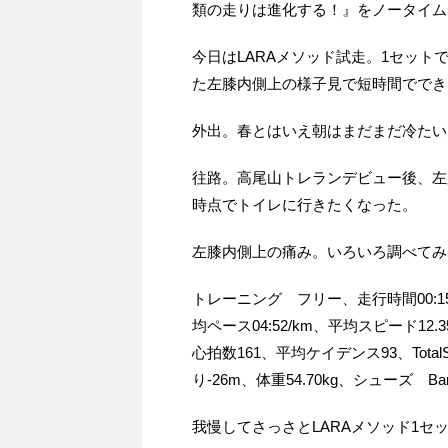
類の走りは進化する！』をノータイム
今日はLARAメソッド試走。1セッ
た左膝内側上の様子見で短時間ででき
外出。春とはいえ朝はまだまだ冷たい
往路。高尾山トレランデビュー後、左膝内
時点でトイレに行きたくなった。
左膝内側上の痛み。いろいろ調べてみ
トレーニング フリー、走行時間00:15:
均ペース04:52/km、平均スピード12.
心拍数161、平均ケイデンス93、Total
り-26m、体重54.70kg、シューズ Bar
我慢してさっさとLARAメソッド1セ