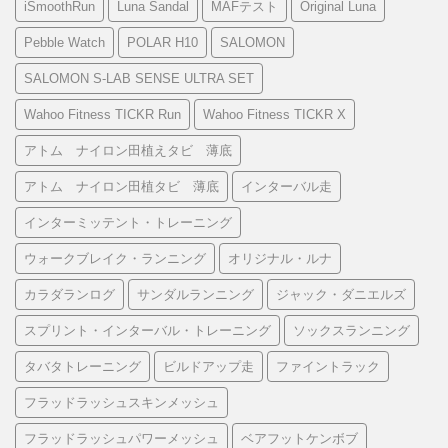
iSmoothRun
Luna Sandal
MAFテスト
Original Luna
Pebble Watch
POLAR H10
SALOMON
SALOMON S-LAB SENSE ULTRA SET
Wahoo Fitness TICKR Run
Wahoo Fitness TICKR X
アトム ナイロン田植えタビ 薄底
アトム ナイロン田植タビ 薄底
インターバル走
インターミッテント・トレーニング
ウォークブレイク・ランニング
オリジナル・ルナ
カラダランログ
サンダルランニング
ジャック・ダニエルズ
スプリント・インターバル・トレーニング
ソックスランニング
タバタトレーニング
ビルドアップ走
ファイントラック
フラッドラッシュスキンメッシュ
フラッドラッシュパワーメッシュ
ベアフットケンボブ