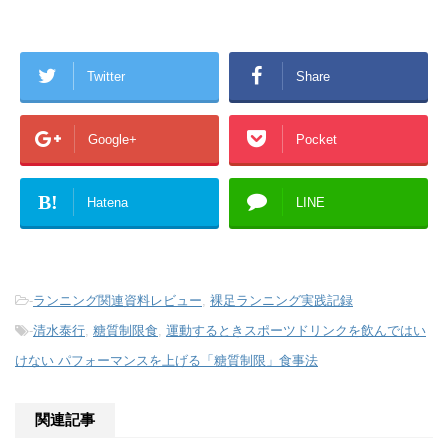
Twitter
Share
Google+
Pocket
B!
Hatena
LINE
-
ランニング関連資料レビュー
,
裸足ランニング実践記録
-
清水泰行
,
糖質制限食
,
運動するときスポーツドリンクを飲んではい
けない パフォーマンスを上げる「糖質制限」食事法
関連記事