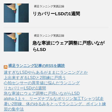
裸足ランニング実践記録
リカバリーLSDの1週間
裸足ランニング実践記録
急な寒波にウェア調整に戸惑いなが
らLSD
裸足ランニング記事のRSSを購読
速すぎなLSDやらあるがままにランニングとか
上出来すぎるLSDと2部練に戸惑う
心拍センサーの異常値に悩んだランニング
リカバリーLSDの1週間
急な寒波にウェア調整に戸惑いながらLSD
alpha-1上々、リーズナブルなポリジン加工Tシャツ試走
暑い2部錬、体のゆるみをとってランニング、ポイント練
習の集中法