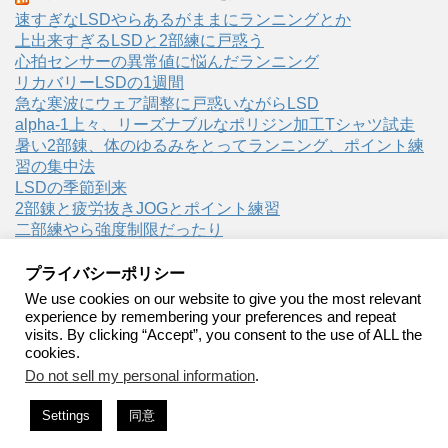
速すぎなLSDやらあるがままにランニングとか
上出来すぎるLSDと2部練に戸惑う
心拍センサーの異常値に悩んだランニング
リカバリーLSDの1週間
急な寒波にウェア調整に戸惑いながらLSD
alpha-1上々、リーズナブルなポリジン加工Tシャツ試走
暑い2部錬、体のゆるみをとってランニング、ポイント練
習の集中法
LSDの季節到来
2部錬と疲労抜きJOGとポイント練習
二部練やら強度制限だったり
プライバシーポリシー
We use cookies on our website to give you the most relevant
experience by remembering your preferences and repeat
visits. By clicking “Accept”, you consent to the use of ALL the
裸足ランニング
cookies.
Do not sell my personal information
.
裸足ランニング・ベアフットランニングの実践記録
Settings
同意
Copyright© 裸足ランニング , 2026 All Rights Reserved.