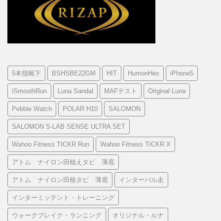
5本指靴下
BSHSBE22GM
HIT
HumonHex
iPhone5
iSmoothRun
Luna Sandal
MAFテスト
Original Luna
Pebble Watch
POLAR H10
SALOMON
SALOMON S-LAB SENSE ULTRA SET
Wahoo Fitness TICKR Run
Wahoo Fitness TICKR X
アトム ナイロン田植えタビ 薄底
アトム ナイロン田植タビ 薄底
インターバル走
インターミッテント・トレーニング
ウォークブレイク・ランニング
オリジナル・ルナ