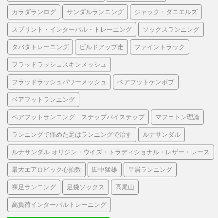
カラダランログ
サンダルランニング
ジャック・ダニエルズ
スプリント・インターバル・トレーニング
ソックスランニング
タバタトレーニング
ビルドアップ走
ファイントラック
フラッドラッシュスキンメッシュ
フラッドラッシュパワーメッシュ
ベアフットケンボブ
ベアフットランニング
ベアフットランニング ステップバイステップ
マフェトン理論
ランニングで痛めた足はランニングで治す
ルナサンダル
ルナサンダル オリジン・ウイズ・トラディショナル・レザー・レース
最大エアロビック心拍数
田中猛雄
皇居ランニング
裸足ランニング
足袋ソックス
高尾山
高負荷インターバルトレーニング