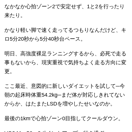
なかなか心拍ゾーン2で安定せず、1と2を行ったり
来たり。
かなり軽い脚で速く走ってるつもりなんだけど、キ
ロ5分20秒から5分40秒台ペース。
明日、高強度裸足ランニングするから、必死で走る
事もないから、現実重視で気持ちよく走る方向に変
更。
ここ最近、意図的に新しいダイエットを試して─今
朝の起床時体重54.2kg─まだ体が対応しきれてない
からか、はたまたLSDを増やしたせいなのか。
最後の1kmで心拍ゾーン0目指してクールダウン。