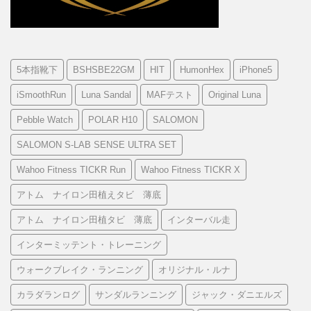
5本指靴下
BSHSBE22GM
HIT
HumonHex
iPhone5
iSmoothRun
Luna Sandal
MAFテスト
Original Luna
Pebble Watch
POLAR H10
SALOMON
SALOMON S-LAB SENSE ULTRA SET
Wahoo Fitness TICKR Run
Wahoo Fitness TICKR X
アトム ナイロン田植えタビ 薄底
アトム ナイロン田植タビ 薄底
インターバル走
インターミッテント・トレーニング
ウォークブレイク・ランニング
オリジナル・ルナ
カラダランログ
サンダルランニング
ジャック・ダニエルズ