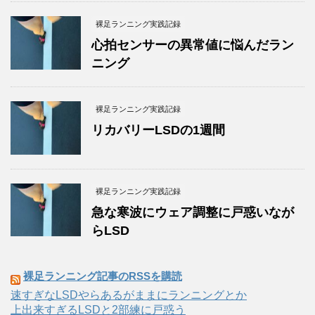
裸足ランニング実践記録
心拍センサーの異常値に悩んだラン
ニング
裸足ランニング実践記録
リカバリーLSDの1週間
裸足ランニング実践記録
急な寒波にウェア調整に戸惑いなが
らLSD
裸足ランニング記事のRSSを購読
速すぎなLSDやらあるがままにランニングとか
上出来すぎるLSDと2部練に戸惑う