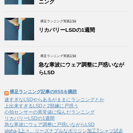
ニング
裸足ランニング実践記録
リカバリーLSDの1週間
裸足ランニング実践記録
急な寒波にウェア調整に戸惑いなが
らLSD
裸足ランニング記事のRSSを購読
速すぎなLSDやらあるがままにランニングとか
上出来すぎるLSDと2部練に戸惑う
心拍センサーの異常値に悩んだランニング
リカバリーLSDの1週間
急な寒波にウェア調整に戸惑いながらLSD
alpha-1上々、リーズナブルなポリジン加工Tシャツ試走