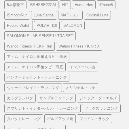
5本指靴下
BSHSBE22GM
HIT
HumonHex
iPhone5
iSmoothRun
Luna Sandal
MAFテスト
Original Luna
Pebble Watch
POLAR H10
SALOMON
SALOMON S-LAB SENSE ULTRA SET
Wahoo Fitness TICKR Run
Wahoo Fitness TICKR X
アトム ナイロン田植えタビ 薄底
アトム ナイロン田植タビ 薄底
インターバル走
インターミッテント・トレーニング
ウォークブレイク・ランニング
オリジナル・ルナ
カラダランログ
サンダルランニング
ジャック・ダニエルズ
スプリント・インターバル・トレーニング
ソックスランニング
タバタトレーニング
ビルドアップ走
ファイントラック