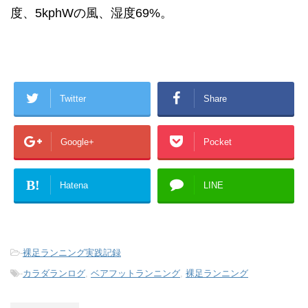
度、5kphWの風、湿度69%。
Twitter
Share
Google+
Pocket
B!
Hatena
LINE
-
裸足ランニング実践記録
-
カラダランログ
,
ベアフットランニング
,
裸足ランニング