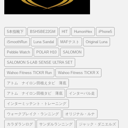
5本指靴下
BSHSBE22GM
HIT
HumonHex
iPhone5
iSmoothRun
Luna Sandal
MAFテスト
Original Luna
Pebble Watch
POLAR H10
SALOMON
SALOMON S-LAB SENSE ULTRA SET
Wahoo Fitness TICKR Run
Wahoo Fitness TICKR X
アトム ナイロン田植えタビ 薄底
アトム ナイロン田植タビ 薄底
インターバル走
インターミッテント・トレーニング
ウォークブレイク・ランニング
オリジナル・ルナ
カラダランログ
サンダルランニング
ジャック・ダニエルズ