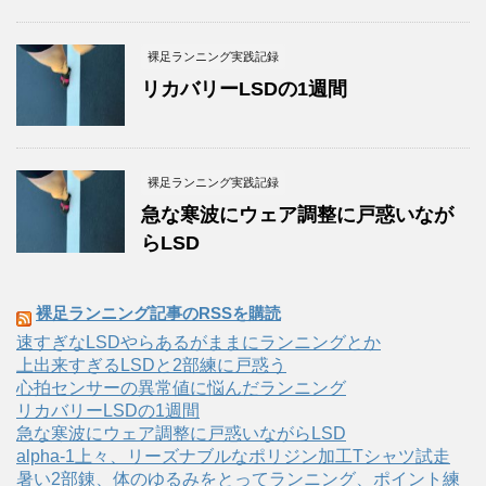
裸足ランニング実践記録
リカバリーLSDの1週間
裸足ランニング実践記録
急な寒波にウェア調整に戸惑いなが
らLSD
裸足ランニング記事のRSSを購読
速すぎなLSDやらあるがままにランニングとか
上出来すぎるLSDと2部練に戸惑う
心拍センサーの異常値に悩んだランニング
リカバリーLSDの1週間
急な寒波にウェア調整に戸惑いながらLSD
alpha-1上々、リーズナブルなポリジン加工Tシャツ試走
暑い2部錬、体のゆるみをとってランニング、ポイント練