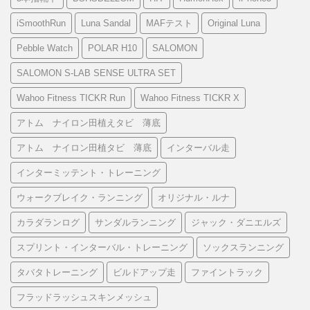
iSmoothRun
Luna Sandal
MAFテスト
Original Luna
Pebble Watch
POLAR H10
SALOMON
SALOMON S-LAB SENSE ULTRA SET
Wahoo Fitness TICKR Run
Wahoo Fitness TICKR X
アトム ナイロン田植えタビ 薄底
アトム ナイロン田植タビ 薄底
インターバル走
インターミッテント・トレーニング
ウォークブレイク・ランニング
オリジナル・ルナ
カラダランログ
サンダルランニング
ジャック・ダニエルズ
スプリント・インターバル・トレーニング
ソックスランニング
タバタトレーニング
ビルドアップ走
ファイントラック
フラッドラッシュスキンメッシュ