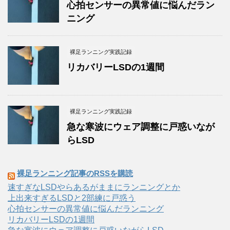
心拍センサーの異常値に悩んだラン
ニング
裸足ランニング実践記録
リカバリーLSDの1週間
裸足ランニング実践記録
急な寒波にウェア調整に戸惑いなが
らLSD
裸足ランニング記事のRSSを購読
速すぎなLSDやらあるがままにランニングとか
上出来すぎるLSDと2部練に戸惑う
心拍センサーの異常値に悩んだランニング
リカバリーLSDの1週間