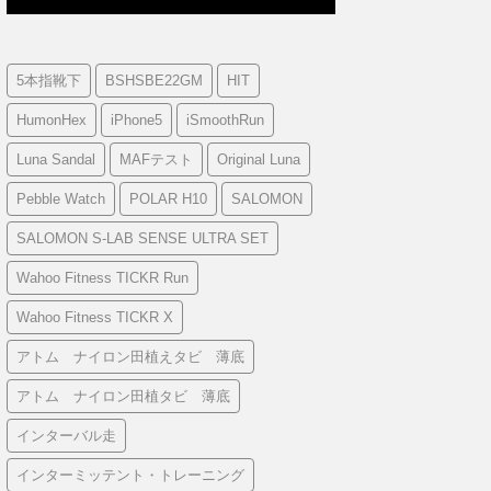
5本指靴下
BSHSBE22GM
HIT
HumonHex
iPhone5
iSmoothRun
Luna Sandal
MAFテスト
Original Luna
Pebble Watch
POLAR H10
SALOMON
SALOMON S-LAB SENSE ULTRA SET
Wahoo Fitness TICKR Run
Wahoo Fitness TICKR X
アトム ナイロン田植えタビ 薄底
アトム ナイロン田植タビ 薄底
インターバル走
インターミッテント・トレーニング