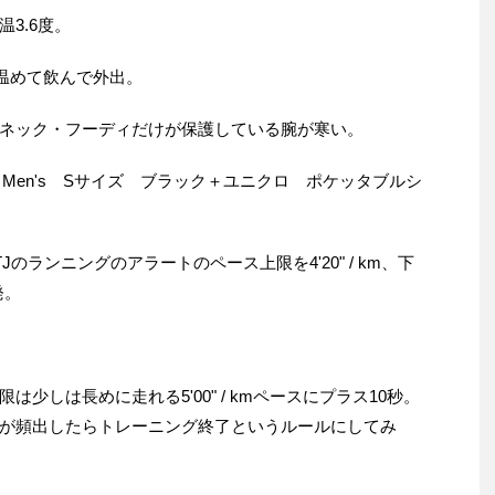
温3.6度。
を温めて飲んで外出。
ネック・フーディだけが保護している腕が寒い。
 Men's Sサイズ ブラック＋ユニクロ ポケッタブルシ
920XTJのランニングのアラートのペース上限を4'20" / km、下
発。
少しは長めに走れる5'00" / kmペースにプラス10秒。
が頻出したらトレーニング終了というルールにしてみ