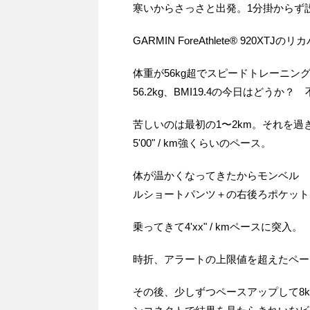
寒いからさっさと出発。1分掛からず
GARMIN ForeAthlete® 920X
体重が56kg超でスピードトレーニ
56.2kg、BMI19.4の今日はどう
苦しいのは最初の1〜2km。それを過
5'00" / km強くらいのペース。
体が温かくなってきたからモンベル 
ルショートパンツ＋の右後ろポケット
乗ってきて4'xx" / kmペースに突入。
時折、アラートの上限値を超えたペースをGAR
その後、少しずつペースアップして8km