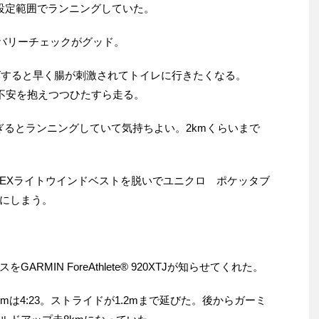
設定範囲でランニングしていた。
TJのリカバリーチェックがグッド。
ングすると早く腸が刺激されてトイレに行きたくなる。
か？ 不安を抱えつつひたすら走る。
ぎるとランニングしていて気持ちよい。2kmくらいまで
EXライトウインドベストを脱いでユニクロ ポケッタブ
にしまう。
MIN ForeAthlete® 920XTJが知らせてくれた。
は4:23。ストライドが1.2mまで延びた。後からガーミ