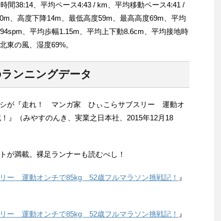
時間38:14、平均ペース4:43 / km、平均移動ペース4:41 /
昇10m、高度下降14m、最低高度59m、最高高度69m、平均
94spm、平均歩幅1.15m、平均上下動8.6cm、平均接地時
 北北東の風、湿度69%。
日のランニングデータ
シが『走れ！ マンガ家 ひぃこらサブスリー 運動オ
記！』（みやすのんき、実業之日本社、2015年12月18
トが満載。裸足ランナーも読むべし！
ー 運動オンチで85kg 52歳フルマラソン挑戦記！
』
ー 運動オンチで85kg 52歳フルマラソン挑戦記！
』