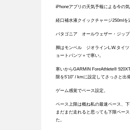
iPhoneアプリの天気予報による今の気
経口補水液クイックチャージ250ml
パタゴニア オールウェザー・ジップ
脚はモンベル ジオラインL.W.タイツ
ョートパンツ＋で寒い。
寒いからGARMIN ForeAthlete® 
限を5'10" / kmに設定してさっさと出
ゲーム感覚でペース設定。
ペース上限は概ね私の最速ペース、下限は
まだまだ走れると思っても下限ペース
た。