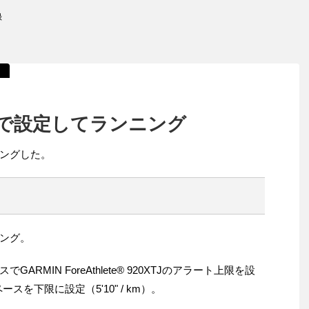
録
で設定してランニング
ングした。
ング。
MIN ForeAthlete® 920XTJのアラート上限を設
ペースを下限に設定（5'10" / km）。