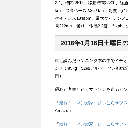
2.4、時間38:14、移動時間38:00、経過
km、最高ペース2:26 / km、高度上
ケイデンス184spm、最大ケイデンス1
間212ms、曇り、体感2.2度、3 kph
2016年1月16日土曜
最近読んだランニング本の中でイチオ
ンチで85kg 52歳フルマラソン挑戦
日）。
優れた考察と速くマラソンを走るヒン
『
走れ！ マンガ家 ひぃこらサブスリ
Amazon
『
走れ！ マンガ家 ひぃこらサブスリ