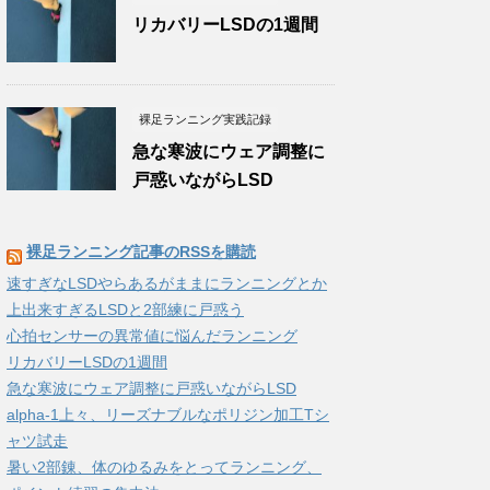
リカバリーLSDの1週間
裸足ランニング実践記録
急な寒波にウェア調整に
戸惑いながらLSD
裸足ランニング記事のRSSを購読
速すぎなLSDやらあるがままにランニングとか
上出来すぎるLSDと2部練に戸惑う
心拍センサーの異常値に悩んだランニング
リカバリーLSDの1週間
急な寒波にウェア調整に戸惑いながらLSD
alpha-1上々、リーズナブルなポリジン加工Tシ
ャツ試走
暑い2部錬、体のゆるみをとってランニング、