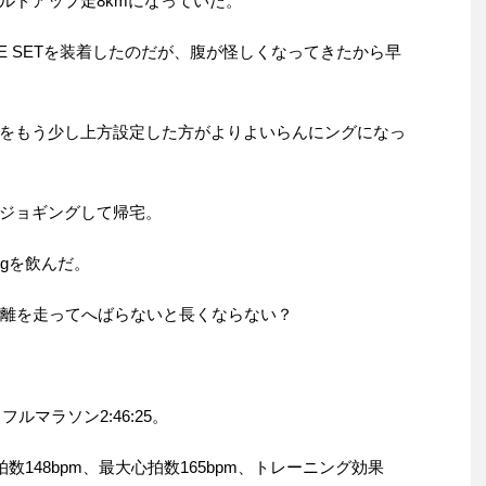
ルドアップ走8kmになっていた。
NSE SETを装着したのだが、腹が怪しくなってきたから早
をもう少し上方設定した方がよりよいらんにングになっ
ジョギングして帰宅。
0gを飲んだ。
距離を走ってへばらないと長くならない？
フルマラソン2:46:25。
心拍数148bpm、最大心拍数165bpm、トレーニング効果