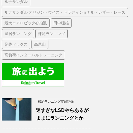
ルナサンダル
ルナサンダル オリジン・ウイズ・トラディショナル・レザー・レース
最大エアロビック心拍数
田中猛雄
皇居ランニング
裸足ランニング
足袋ソックス
高尾山
高負荷インターバルトレーニング
裸足ランニング実践記録
速すぎなLSDやらあるが
ままにランニングとか