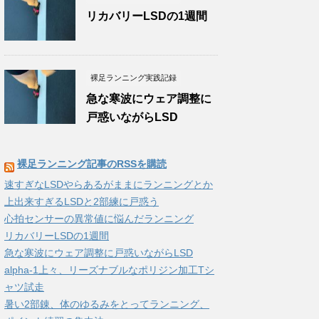
リカバリーLSDの1週間
裸足ランニング実践記録
急な寒波にウェア調整に
戸惑いながらLSD
裸足ランニング記事のRSSを購読
速すぎなLSDやらあるがままにランニングとか
上出来すぎるLSDと2部練に戸惑う
心拍センサーの異常値に悩んだランニング
リカバリーLSDの1週間
急な寒波にウェア調整に戸惑いながらLSD
alpha-1上々、リーズナブルなポリジン加工Tシ
ャツ試走
暑い2部錬、体のゆるみをとってランニング、