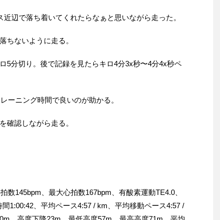
ース近辺で落ち着いてくれたらなぁと思いながら走った。
落ちないように走る。
5分切り。後で記録を見たらキロ4分3x秒〜4分4x秒ペ
トレーニング時間で良いのが助かる。
を確認しながら走る。
拍数145bpm、最大心拍数167bpm、有酸素運動TE4.0、
間1:00:42、平均ペース4:57 / km、平均移動ペース4:57 /
昇30m、高度下降23m、最低高度57m、最高高度71m、平均