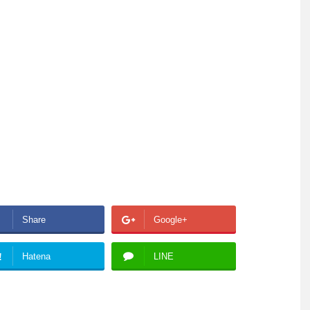
Share
Google+
!
Hatena
LINE