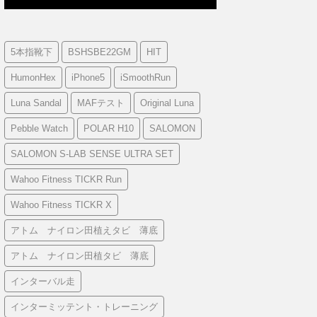
5本指靴下
BSHSBE22GM
HIT
HumonHex
iPhone5
iSmoothRun
Luna Sandal
MAFテスト
Original Luna
Pebble Watch
POLAR H10
SALOMON
SALOMON S-LAB SENSE ULTRA SET
Wahoo Fitness TICKR Run
Wahoo Fitness TICKR X
アトム ナイロン田植えタビ 薄底
アトム ナイロン田植タビ 薄底
インターバル走
インターミッテント・トレーニング