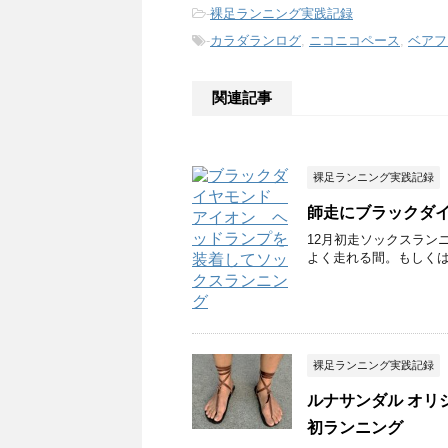
-
裸足ランニング実践記録
-
カラダランログ
,
ニコニコペース
,
ベアフ
関連記事
裸足ランニング実践記録
師走にブラックダ
12月初走ソックスラン
よく走れる間。もしくは
裸足ランニング実践記録
ルナサンダル オリ
初ランニング