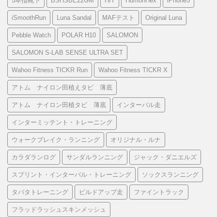
5本指靴下
BSHSBE22GM
HIT
HumonHex
iPhone5
iSmoothRun
Luna Sandal
MAFテスト
Original Luna
Pebble Watch
POLAR H10
SALOMON
SALOMON S-LAB SENSE ULTRA SET
Wahoo Fitness TICKR Run
Wahoo Fitness TICKR X
アトム ナイロン田植えタビ 薄底
アトム ナイロン田植タビ 薄底
インターバル走
インターミッテント・トレーニング
ウォークブレイク・ランニング
オリジナル・ルナ
カラダランログ
サンダルランニング
ジャック・ダニエルズ
スプリント・インターバル・トレーニング
ソックスランニング
タバタトレーニング
ビルドアップ走
ファイントラック
フラッドラッシュスキンメッシュ