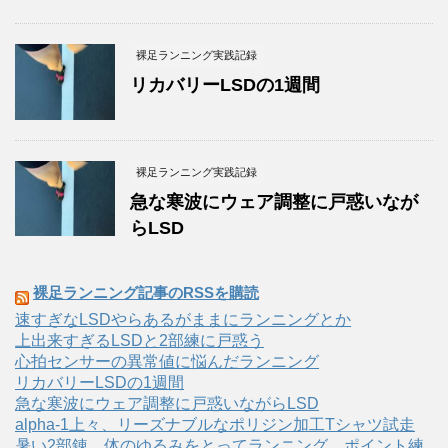
裸足ランニング実践記録
リカバリーLSDの1週間
裸足ランニング実践記録
急な寒波にウェア調整に戸惑いなが
らLSD
裸足ランニング記事のRSSを購読
速すぎなLSDやらあるがままにランニングとか
上出来すぎるLSDと2部練に戸惑う
心拍センサーの異常値に悩んだランニング
リカバリーLSDの1週間
急な寒波にウェア調整に戸惑いながらLSD
alpha-1上々、リーズナブルなポリジン加工Tシャツ試走
暑い2部錬、体のゆるみをとってランニング、ポイント練