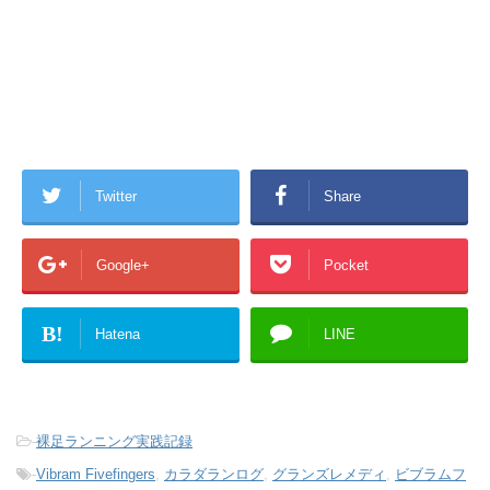
Twitter
Share
Google+
Pocket
B!
Hatena
LINE
-
裸足ランニング実践記録
-
Vibram Fivefingers
,
カラダランログ
,
グランズレメディ
,
ビブラムフ