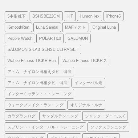
5本指靴下
BSHSBE22GM
HIT
HumonHex
iPhone5
iSmoothRun
Luna Sandal
MAFテスト
Original Luna
Pebble Watch
POLAR H10
SALOMON
SALOMON S-LAB SENSE ULTRA SET
Wahoo Fitness TICKR Run
Wahoo Fitness TICKR X
アトム ナイロン田植えタビ 薄底
アトム ナイロン田植タビ 薄底
インターバル走
インターミッテント・トレーニング
ウォークブレイク・ランニング
オリジナル・ルナ
カラダランログ
サンダルランニング
ジャック・ダニエルズ
スプリント・インターバル・トレーニング
ソックスランニング