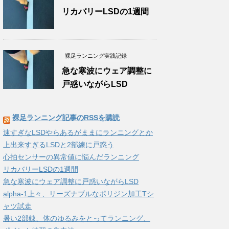
リカバリーLSDの1週間
裸足ランニング実践記録
急な寒波にウェア調整に
戸惑いながらLSD
裸足ランニング記事のRSSを購読
速すぎなLSDやらあるがままにランニングとか
上出来すぎるLSDと2部練に戸惑う
心拍センサーの異常値に悩んだランニング
リカバリーLSDの1週間
急な寒波にウェア調整に戸惑いながらLSD
alpha-1上々、リーズナブルなポリジン加工Tシ
ャツ試走
暑い2部錬、体のゆるみをとってランニング、