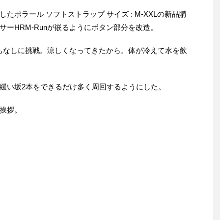
ポラール ソフトストラップ サイズ : M-XXLの新品購
ーHRM-Runが嵌るようにボタン部分を改造。
水もなしに挑戦。涼しくなってきたから。体が冷えて水を飲
緩い坂2本をできるだけ多く周回するようにした。
挨拶。