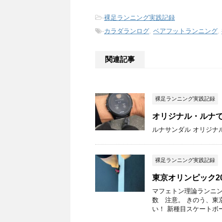
-
裸足ランニング実践記録
-
カラダランログ
,
ベアフットランニング
,
関連記事
裸足ランニング実践記録
オリジナル・ルナ
ルナサンダル オリジナ
裸足ランニング実践記録
東京オリンピック2
マフェトン理論ランニング
数 注意。 きのう、東
い！ 新種目スケートボード