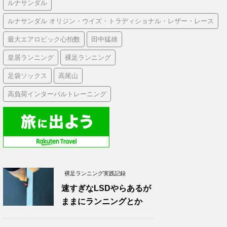
ルナサンダル
ルナサンダル オリジン・ウイズ・トラディショナル・レザー・レース
最大エアロビック心拍数
田中猛雄
皇居ランニング
裸足ランニング
足袋ソックス
高尾山
高負荷インターバルトレーニング
裸足ランニング実践記録
速すぎなLSDやらあるが
ままにランニングとか