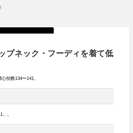
録
ップネック・フーディを着て低
心拍数134〜141。
41。。