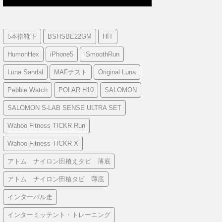
5本指靴下
BSHSBE22GM
HIT
HumonHex
iPhone5
iSmoothRun
Luna Sandal
MAFテスト
Original Luna
Pebble Watch
POLAR H10
SALOMON
SALOMON S-LAB SENSE ULTRA SET
Wahoo Fitness TICKR Run
Wahoo Fitness TICKR X
アトム ナイロン田植えタビ 薄底
アトム ナイロン田植タビ 薄底
インターバル走
インターミッテント・トレーニング