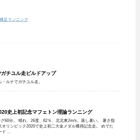
裸足ランニング
でガチユル走ビルドアップ
ル・ルナでガチユル走。
020史上初記念マフェトン理論ランニング
60分。 晴れ、26度、82％、北北東2m/s。蒸し暑い。 暑さ指
京オリンピック2020で史上初二大金メダル獲得記念走。 めでた
 ...