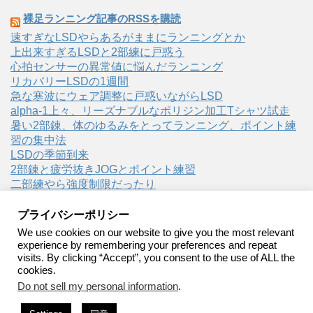
裸足ランニング記事のRSSを購読
速すぎなLSDやらあるがままにランニングとか
上出来すぎるLSDと2部練に戸惑う
心拍センサーの異常値に悩んだランニング
リカバリーLSDの1週間
急な寒波にウェア調整に戸惑いながらLSD
alpha-1上々、リーズナブルなポリジン加工Tシャツ試走
暑い2部錬、体のゆるみをとってランニング、ポイント練
習の集中法
LSDの季節到来
2部錬と疲労抜きJOGとポイント練習
二部練やら強度制限だったり
プライバシーポリシー
We use cookies on our website to give you the most relevant
experience by remembering your preferences and repeat
visits. By clicking “Accept”, you consent to the use of ALL the
裸足ランニング
cookies.
Do not sell my personal information
.
裸足ランニング・ベアフットランニングの実践記録