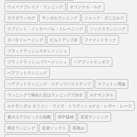
ウォークブレイク・ランニング
オリジナル・ルナ
カラダランログ
サンダルランニング
ジャック・ダニエルズ
スプリント・インターバル・トレーニング
ソックスランニング
タバタトレーニング
ビルドアップ走
ファイントラック
フラッドラッシュスキンメッシュ
フラッドラッシュパワーメッシュ
ベアフットケンボブ
ベアフットランニング
ベアフットランニング ステップバイステップ
マフェトン理論
ランニングで痛めた足はランニングで治す
ルナサンダル
ルナサンダル オリジン・ウイズ・トラディショナル・レザー・レース
最大エアロビック心拍数
田中猛雄
皇居ランニング
裸足ランニング
足袋ソックス
高尾山