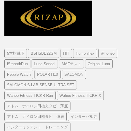
5本指靴下
BSHSBE22GM
HIT
HumonHex
iPhone5
iSmoothRun
Luna Sandal
MAFテスト
Original Luna
Pebble Watch
POLAR H10
SALOMON
SALOMON S-LAB SENSE ULTRA SET
Wahoo Fitness TICKR Run
Wahoo Fitness TICKR X
アトム ナイロン田植えタビ 薄底
アトム ナイロン田植タビ 薄底
インターバル走
インターミッテント・トレーニング