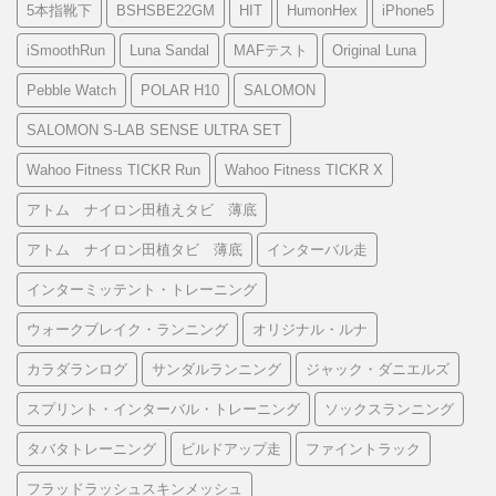
5本指靴下
BSHSBE22GM
HIT
HumonHex
iPhone5
iSmoothRun
Luna Sandal
MAFテスト
Original Luna
Pebble Watch
POLAR H10
SALOMON
SALOMON S-LAB SENSE ULTRA SET
Wahoo Fitness TICKR Run
Wahoo Fitness TICKR X
アトム ナイロン田植えタビ 薄底
アトム ナイロン田植タビ 薄底
インターバル走
インターミッテント・トレーニング
ウォークブレイク・ランニング
オリジナル・ルナ
カラダランログ
サンダルランニング
ジャック・ダニエルズ
スプリント・インターバル・トレーニング
ソックスランニング
タバタトレーニング
ビルドアップ走
ファイントラック
フラッドラッシュスキンメッシュ