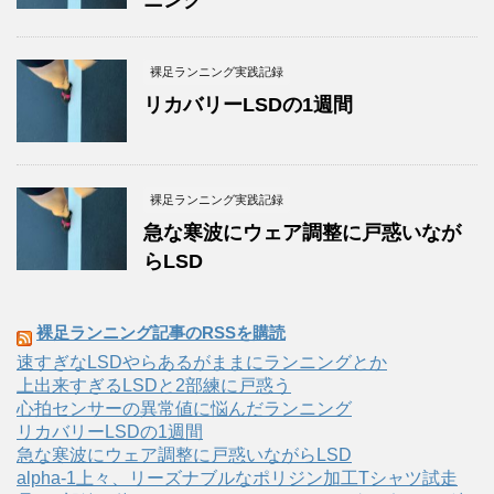
裸足ランニング実践記録
リカバリーLSDの1週間
裸足ランニング実践記録
急な寒波にウェア調整に戸惑いなが
らLSD
裸足ランニング記事のRSSを購読
速すぎなLSDやらあるがままにランニングとか
上出来すぎるLSDと2部練に戸惑う
心拍センサーの異常値に悩んだランニング
リカバリーLSDの1週間
急な寒波にウェア調整に戸惑いながらLSD
alpha-1上々、リーズナブルなポリジン加工Tシャツ試走