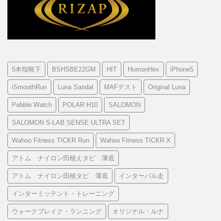
5本指靴下
BSHSBE22GM
HIT
HumonHex
iPhone5
iSmoothRun
Luna Sandal
MAFテスト
Original Luna
Pebble Watch
POLAR H10
SALOMON
SALOMON S-LAB SENSE ULTRA SET
Wahoo Fitness TICKR Run
Wahoo Fitness TICKR X
アトム ナイロン田植えタビ 薄底
アトム ナイロン田植タビ 薄底
インターバル走
インターミッテント・トレーニング
ウォークブレイク・ランニング
オリジナル・ルナ