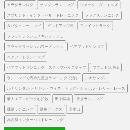
カラダランログ
サンダルランニング
ジャック・ダニエルズ
スプリント・インターバル・トレーニング
ソックスランニング
タバタトレーニング
ビルドアップ走
ファイントラック
フラッドラッシュスキンメッシュ
フラッドラッシュパワーメッシュ
ベアフットケンボブ
ベアフットランニング
ベアフットランニング ステップバイステップ
マフェトン理論
ランニングで痛めた足はランニングで治す
ルナサンダル
ルナサンダル オリジン・ウイズ・トラディショナル・レザー・レース
最大エアロビック心拍数
田中猛雄
皇居ランニング
裸足ランニング
足袋ソックス
高尾山
高負荷インターバルトレーニング