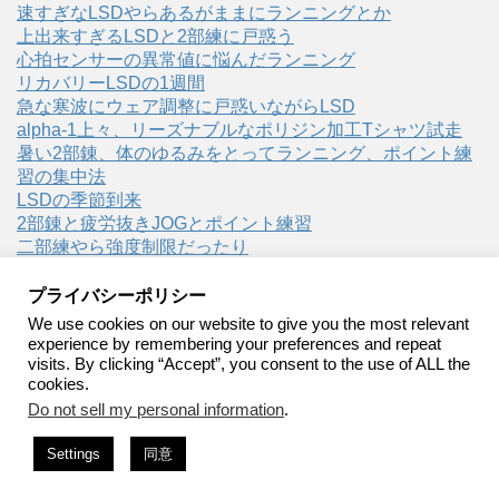
速すぎなLSDやらあるがままにランニングとか
上出来すぎるLSDと2部練に戸惑う
心拍センサーの異常値に悩んだランニング
リカバリーLSDの1週間
急な寒波にウェア調整に戸惑いながらLSD
alpha-1上々、リーズナブルなポリジン加工Tシャツ試走
暑い2部錬、体のゆるみをとってランニング、ポイント練
習の集中法
LSDの季節到来
2部錬と疲労抜きJOGとポイント練習
二部練やら強度制限だったり
プライバシーポリシー
We use cookies on our website to give you the most relevant
experience by remembering your preferences and repeat
visits. By clicking “Accept”, you consent to the use of ALL the
裸足ランニング
cookies.
Do not sell my personal information
.
裸足ランニング・ベアフットランニングの実践記録
Settings
同意
Copyright© 裸足ランニング , 2026 All Rights Reserved.