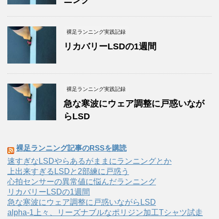
ニング
裸足ランニング実践記録
リカバリーLSDの1週間
裸足ランニング実践記録
急な寒波にウェア調整に戸惑いなが
らLSD
裸足ランニング記事のRSSを購読
速すぎなLSDやらあるがままにランニングとか
上出来すぎるLSDと2部練に戸惑う
心拍センサーの異常値に悩んだランニング
リカバリーLSDの1週間
急な寒波にウェア調整に戸惑いながらLSD
alpha-1上々、リーズナブルなポリジン加工Tシャツ試走