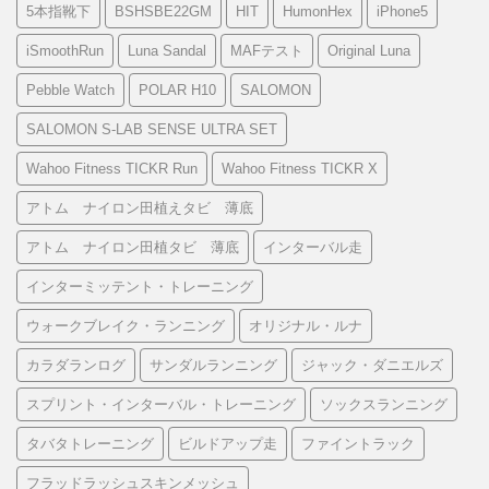
5本指靴下
BSHSBE22GM
HIT
HumonHex
iPhone5
iSmoothRun
Luna Sandal
MAFテスト
Original Luna
Pebble Watch
POLAR H10
SALOMON
SALOMON S-LAB SENSE ULTRA SET
Wahoo Fitness TICKR Run
Wahoo Fitness TICKR X
アトム ナイロン田植えタビ 薄底
アトム ナイロン田植タビ 薄底
インターバル走
インターミッテント・トレーニング
ウォークブレイク・ランニング
オリジナル・ルナ
カラダランログ
サンダルランニング
ジャック・ダニエルズ
スプリント・インターバル・トレーニング
ソックスランニング
タバタトレーニング
ビルドアップ走
ファイントラック
フラッドラッシュスキンメッシュ