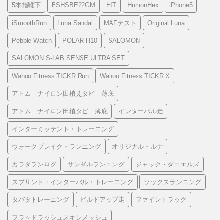
5本指靴下
BSHSBE22GM
HIT
HumonHex
iPhone5
iSmoothRun
Luna Sandal
MAFテスト
Original Luna
Pebble Watch
POLAR H10
SALOMON
SALOMON S-LAB SENSE ULTRA SET
Wahoo Fitness TICKR Run
Wahoo Fitness TICKR X
アトム ナイロン田植えタビ 薄底
アトム ナイロン田植タビ 薄底
インターバル走
インターミッテント・トレーニング
ウォークブレイク・ランニング
オリジナル・ルナ
カラダランログ
サンダルランニング
ジャック・ダニエルズ
スプリント・インターバル・トレーニング
ソックスランニング
タバタトレーニング
ビルドアップ走
ファイントラック
フラッドラッシュスキンメッシュ