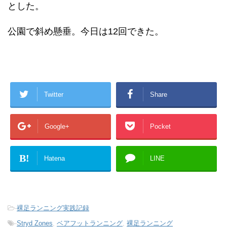
とした。
公園で斜め懸垂。今日は12回できた。
Twitter
Share
Google+
Pocket
B!
Hatena
LINE
-
裸足ランニング実践記録
-
Stryd Zones
,
ベアフットランニング
,
裸足ランニング