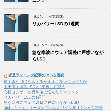
ニング
裸足ランニング実践記録
リカバリーLSDの1週間
裸足ランニング実践記録
急な寒波にウェア調整に戸惑いなが
らLSD
裸足ランニング記事のRSSを購読
速すぎなLSDやらあるがままにランニングとか
上出来すぎるLSDと2部練に戸惑う
心拍センサーの異常値に悩んだランニング
リカバリーLSDの1週間
急な寒波にウェア調整に戸惑いながらLSD
alpha-1上々、リーズナブルなポリジン加工Tシャツ試走