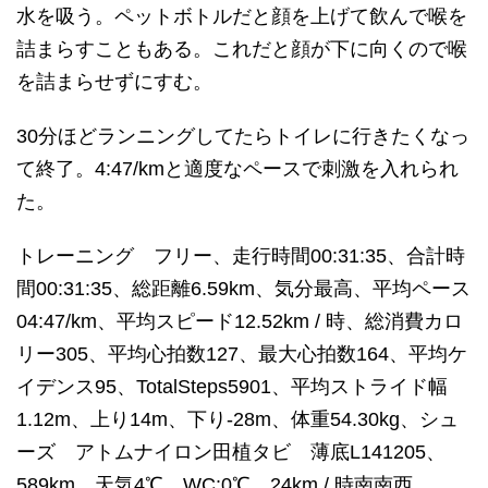
水を吸う。ペットボトルだと顔を上げて飲んで喉を
詰まらすこともある。これだと顔が下に向くので喉
を詰まらせずにすむ。
30分ほどランニングしてたらトイレに行きたくなっ
て終了。4:47/kmと適度なペースで刺激を入れられ
た。
トレーニング フリー、走行時間00:31:35、合計時
間00:31:35、総距離6.59km、気分最高、平均ペース
04:47/km、平均スピード12.52km / 時、総消費カロ
リー305、平均心拍数127、最大心拍数164、平均ケ
イデンス95、TotalSteps5901、平均ストライド幅
1.12m、上り14m、下り-28m、体重54.30kg、シュ
ーズ アトムナイロン田植タビ 薄底L141205、
589km、天気4℃、WC:0℃、24km / 時南南西、