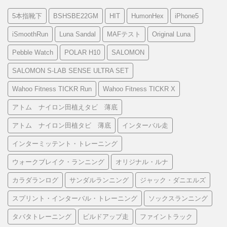
5本指靴下
BSHSBE22GM
HIT
HumonHex
iPhone5
iSmoothRun
Luna Sandal
MAFテスト
Original Luna
Pebble Watch
POLAR H10
SALOMON
SALOMON S-LAB SENSE ULTRA SET
Wahoo Fitness TICKR Run
Wahoo Fitness TICKR X
アトム ナイロン田植えタビ 薄底
アトム ナイロン田植タビ 薄底
インターバル走
インターミッテント・トレーニング
ウォークブレイク・ランニング
オリジナル・ルナ
カラダランログ
サンダルランニング
ジャック・ダニエルズ
スプリント・インターバル・トレーニング
ソックスランニング
タバタトレーニング
ビルドアップ走
ファイントラック