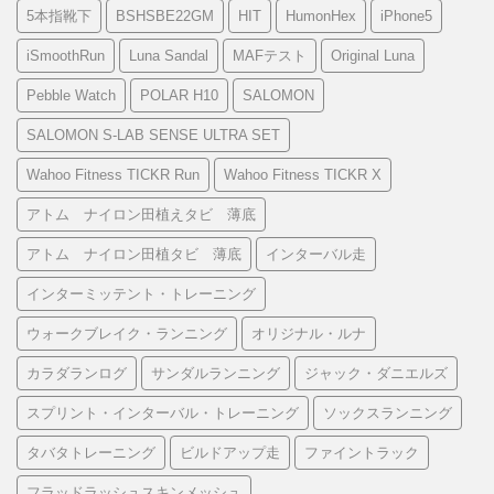
5本指靴下
BSHSBE22GM
HIT
HumonHex
iPhone5
iSmoothRun
Luna Sandal
MAFテスト
Original Luna
Pebble Watch
POLAR H10
SALOMON
SALOMON S-LAB SENSE ULTRA SET
Wahoo Fitness TICKR Run
Wahoo Fitness TICKR X
アトム ナイロン田植えタビ 薄底
アトム ナイロン田植タビ 薄底
インターバル走
インターミッテント・トレーニング
ウォークブレイク・ランニング
オリジナル・ルナ
カラダランログ
サンダルランニング
ジャック・ダニエルズ
スプリント・インターバル・トレーニング
ソックスランニング
タバタトレーニング
ビルドアップ走
ファイントラック
フラッドラッシュスキンメッシュ