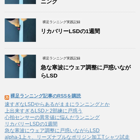
ニング
裸足ランニング実践記録
リカバリーLSDの1週間
裸足ランニング実践記録
急な寒波にウェア調整に戸惑いなが
らLSD
裸足ランニング記事のRSSを購読
速すぎなLSDやらあるがままにランニングとか
上出来すぎるLSDと2部練に戸惑う
心拍センサーの異常値に悩んだランニング
リカバリーLSDの1週間
急な寒波にウェア調整に戸惑いながらLSD
alpha-1上々、リーズナブルなポリジン加工Tシャツ試走