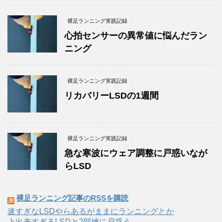
裸足ランニング実践記録
心拍センサーの異常値に悩んだラン
ニング
裸足ランニング実践記録
リカバリーLSDの1週間
裸足ランニング実践記録
急な寒波にウェア調整に戸惑いなが
らLSD
裸足ランニング記事のRSSを購読
速すぎなLSDやらあるがままにランニングとか
上出来すぎるLSDと2部練に戸惑う