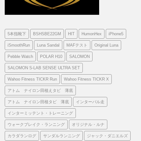
5本指靴下
BSHSBE22GM
HIT
HumonHex
iPhone5
iSmoothRun
Luna Sandal
MAFテスト
Original Luna
Pebble Watch
POLAR H10
SALOMON
SALOMON S-LAB SENSE ULTRA SET
Wahoo Fitness TICKR Run
Wahoo Fitness TICKR X
アトム ナイロン田植えタビ 薄底
アトム ナイロン田植タビ 薄底
インターバル走
インターミッテント・トレーニング
ウォークブレイク・ランニング
オリジナル・ルナ
カラダランログ
サンダルランニング
ジャック・ダニエルズ