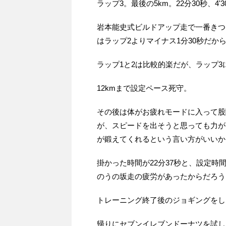
ラップ3。最後の5km。22分30秒、4'30
岩本能史式ビルドアップ走で一番きつい
はラップ2よりマイナス1分30秒だか
ラップ1と2は比較的楽だが、ラップ
12kmまで設定ペース死守。
その後は体がお疲れモードに入って股
が、スピードを出そうと思っても力が
が鍛えてくれるという言い方がいいか
掛かった時間が22分37秒と、設定時間の
のうの坂走の疲労があったからだろう
トレーニング終了後のジョギングをし
帰りにセブンイレブンドーナツを試し