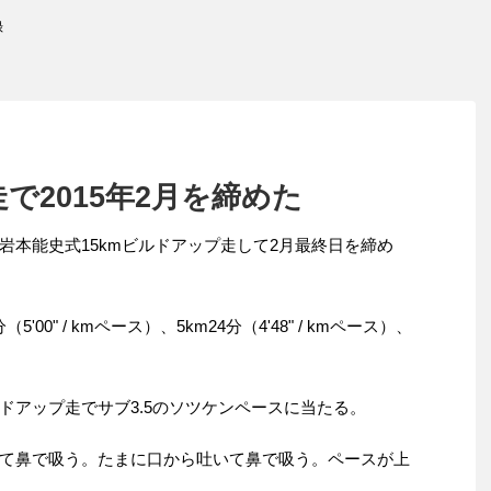
録
で2015年2月を締めた
岩本能史式15kmビルドアップ走して2月最終日を締め
'00" / kmペース）、5km24分（4'48" / kmペース）、
ドアップ走でサブ3.5のソツケンペースに当たる。
て鼻で吸う。たまに口から吐いて鼻で吸う。ペースが上