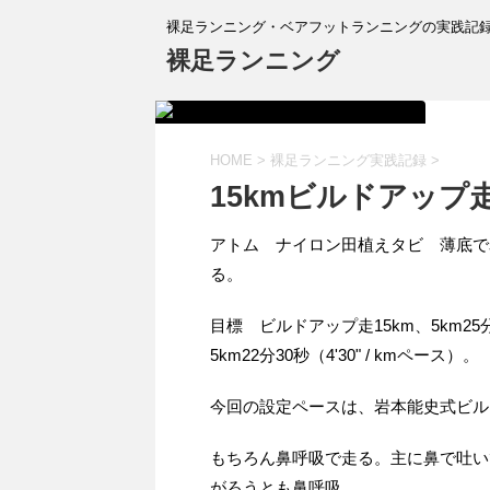
裸足ランニング・ベアフットランニングの実践記
裸足ランニング
HOME
>
裸足ランニング実践記録
>
15kmビルドアップ走
アトム ナイロン田植えタビ 薄底で
る。
目標 ビルドアップ走15km、5km25分（5
5km22分30秒（4'30" / kmペース）。
今回の設定ペースは、岩本能史式ビル
もちろん鼻呼吸で走る。主に鼻で吐い
がろうとも鼻呼吸。