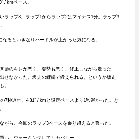
" / kmペース。
ラップ3。ラップ1からラップ2はマイナス1分。ラップ3
ら。
3になるといきなりハードルが上がった気になる。
関節のキレが悪く、姿勢も悪く、修正しながら走った
出せなかった。坂走の継続で鍛えられる。というか坂走
も。
7秒遅れ。4'31" / kmと設定ペースより1秒遅かった。き
。
ながら、今回のラップ3ペースを乗り超えると誓った。
買い。ウォーキングしてリカバリー。