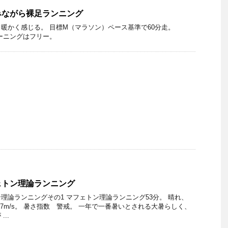
みながら裸足ランニング
暖かく感じる。 目標M（マラソン）ペース基準で60分走。
のトレーニングはフリー。
ェトン理論ランニング
理論ランニングその1 マフェトン理論ランニング53分。 晴れ、
東0.7m/s。 暑さ指数 警戒。 一年で一番暑いとされる大暑らしく、
..