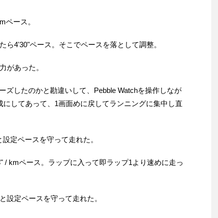
 kmペース。
hを見たら4'30"ペース。そこでペースを落として調整。
力があった。
フリーズしたのかと勘違いして、Pebble Watchを操作しなが
成にしてあって、1画面めに戻してランニングに集中し直
ペースと設定ペースを守って走れた。
48" / kmペース。ラップに入って即ラップ1より速めに走っ
mペースと設定ペースを守って走れた。