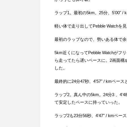
ラップ1。最初の5km。25分、5'00" /
軽い体で走り出してPebble Watc
最初のラップなので、勢いある体で余
5km近くになってPebble Watchが
ら走ってたら遅いペースに。2画面構
した。
最終的に24分47秒、4'57" / km
ラップ2。真ん中の5km。24分3 、4'
て安定したペースに持っていった。
ラップ2も23分56秒、4'47" / k