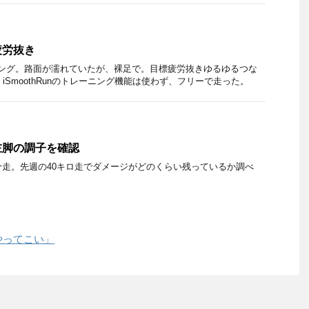
疲労抜き
ニング。路面が濡れていたが、裸足で。目標疲労抜きゆるゆるつな
。iSmoothRunのトレーニング機能は使わず、フリーで走った。
左脚の調子を確認
分走。先週の40キロ走でダメージがどのくらい残っているか調べ
やってこい」