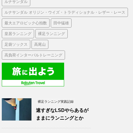
ルナサンダル
ルナサンダル オリジン・ウイズ・トラディショナル・レザー・レース
最大エアロビック心拍数
田中猛雄
皇居ランニング
裸足ランニング
足袋ソックス
高尾山
高負荷インターバルトレーニング
裸足ランニング実践記録
速すぎなLSDやらあるが
ままにランニングとか