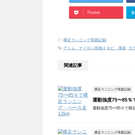
Pocket
B
-
裸足ランニング実践記録
-
アトム ナイロン田植えタビ 薄底
,
カ
関連記事
裸足ランニング実践記録
運動強度75〜85
運動強度75〜85％で裸
裸足ランニング実践記録