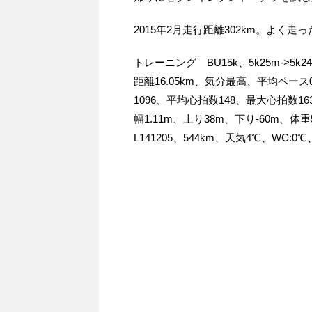
2015年2月走行距離302km。よく走っ
トレーニング BU15k、5k25m->5k24m
距離16.05km、気分最高、平均ペース04
1096、平均心拍数148、最大心拍数163
幅1.11m、上り38m、下り-60m、
L141205、544km、天気4℃、WC:0℃