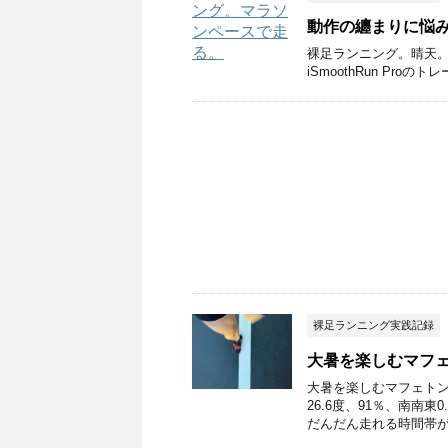
動作の纏まりに悩
裸足ランニング。晴天。
iSmoothRun Pro
裸足ランニング実践記録
大暑を楽しむマフ
大暑を楽しむマフェトン
26.6度、91％、南南
だんだん走れる時間帯が .