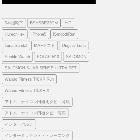
5本指靴下
BSHSBE22GM
HIT
HumonHex
iPhone5
iSmoothRun
Luna Sandal
MAFテスト
Original Luna
Pebble Watch
POLAR H10
SALOMON
SALOMON S-LAB SENSE ULTRA SET
Wahoo Fitness TICKR Run
Wahoo Fitness TICKR X
アトム ナイロン田植えタビ 薄底
アトム ナイロン田植タビ 薄底
インターバル走
インターミッテント・トレーニング