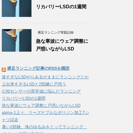
リカバリーLSDの1週間
裸足ランニング実践記録
急な寒波にウェア調整に
戸惑いながらLSD
裸足ランニング記事のRSSを購読
速すぎなLSDやらあるがままにランニングとか
上出来すぎるLSDと2部練に戸惑う
心拍センサーの異常値に悩んだランニング
リカバリーLSDの1週間
急な寒波にウェア調整に戸惑いながらLSD
alpha-1上々、リーズナブルなポリジン加工Tシ
ャツ試走
暑い2部錬、体のゆるみをとってランニング、