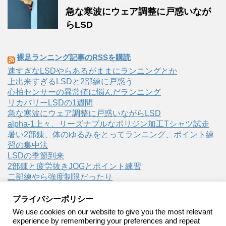
急な寒波にウェア調整に戸惑いなが
らLSD
裸足ランニング記事のRSSを購読
速すぎなLSDやらあるがままにランニングとか
上出来すぎるLSDと2部練に戸惑う
心拍センサーの異常値に悩んだランニング
リカバリーLSDの1週間
急な寒波にウェア調整に戸惑いながらLSD
alpha-1上々、リーズナブルなポリジン加工Tシャツ試走
暑い2部錬、体のゆるみをとってランニング、ポイント練
習の集中法
LSDの季節到来
2部錬と疲労抜きJOGとポイント練習
二部練やら強度制限だったり
プライバシーポリシー
We use cookies on our website to give you the most relevant
experience by remembering your preferences and repeat