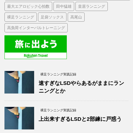
最大エアロビック心拍数
田中猛雄
皇居ランニング
裸足ランニング
足袋ソックス
高尾山
高負荷インターバルトレーニング
裸足ランニング実践記録
速すぎなLSDやらあるがままにラン
ニングとか
裸足ランニング実践記録
上出来すぎるLSDと2部練に戸惑う