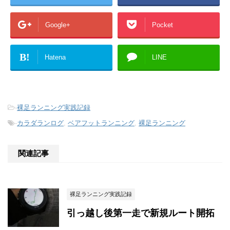
Google+
Pocket
B!
Hatena
LINE
-
裸足ランニング実践記録
-
カラダランログ
,
ベアフットランニング
,
裸足ランニング
関連記事
裸足ランニング実践記録
引っ越し後第一走で新規ルート開拓