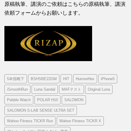
原稿執筆、講演のご依頼はこちらの
原稿執筆、講演
依頼フォームからお願いします。
5本指靴下
BSHSBE22GM
HIT
HumonHex
iPhone5
iSmoothRun
Luna Sandal
MAFテスト
Original Luna
Pebble Watch
POLAR H10
SALOMON
SALOMON S-LAB SENSE ULTRA SET
Wahoo Fitness TICKR Run
Wahoo Fitness TICKR X