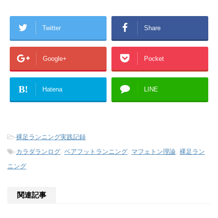
Twitter
Share
Google+
Pocket
B!
Hatena
LINE
-
裸足ランニング実践記録
-
カラダランログ
,
ベアフットランニング
,
マフェトン理論
,
裸足ラン
ニング
関連記事