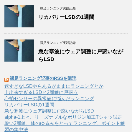
裸足ランニング実践記録
リカバリーLSDの1週間
裸足ランニング実践記録
急な寒波にウェア調整に戸惑いなが
らLSD
裸足ランニング記事のRSSを購読
速すぎなLSDやらあるがままにランニングとか
上出来すぎるLSDと2部練に戸惑う
心拍センサーの異常値に悩んだランニング
リカバリーLSDの1週間
急な寒波にウェア調整に戸惑いながらLSD
alpha-1上々、リーズナブルなポリジン加工Tシャツ試走
暑い2部錬、体のゆるみをとってランニング、ポイント練
習の集中法