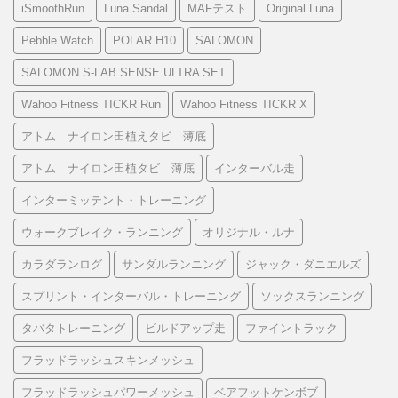
iSmoothRun
Luna Sandal
MAFテスト
Original Luna
Pebble Watch
POLAR H10
SALOMON
SALOMON S-LAB SENSE ULTRA SET
Wahoo Fitness TICKR Run
Wahoo Fitness TICKR X
アトム ナイロン田植えタビ 薄底
アトム ナイロン田植タビ 薄底
インターバル走
インターミッテント・トレーニング
ウォークブレイク・ランニング
オリジナル・ルナ
カラダランログ
サンダルランニング
ジャック・ダニエルズ
スプリント・インターバル・トレーニング
ソックスランニング
タバタトレーニング
ビルドアップ走
ファイントラック
フラッドラッシュスキンメッシュ
フラッドラッシュパワーメッシュ
ベアフットケンボブ