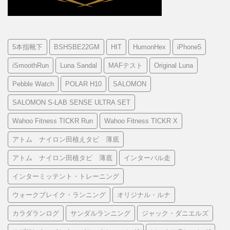
5本指靴下
BSHSBE22GM
HIT
HumonHex
iPhone5
iSmoothRun
Luna Sandal
MAFテスト
Original Luna
Pebble Watch
POLAR H10
SALOMON
SALOMON S-LAB SENSE ULTRA SET
Wahoo Fitness TICKR Run
Wahoo Fitness TICKR X
アトム ナイロン田植えタビ 薄底
アトム ナイロン田植タビ 薄底
インターバル走
インターミッテント・トレーニング
ウォークブレイク・ランニング
オリジナル・ルナ
カラダランログ
サンダルランニング
ジャック・ダニエルズ