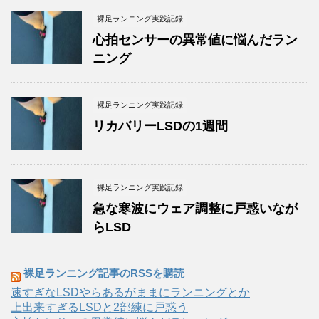
裸足ランニング実践記録
心拍センサーの異常値に悩んだラン
ニング
裸足ランニング実践記録
リカバリーLSDの1週間
裸足ランニング実践記録
急な寒波にウェア調整に戸惑いなが
らLSD
裸足ランニング記事のRSSを購読
速すぎなLSDやらあるがままにランニングとか
上出来すぎるLSDと2部練に戸惑う