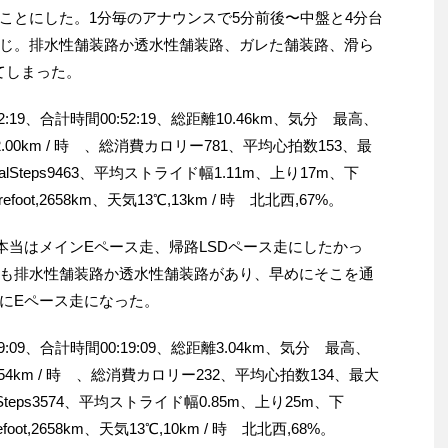
ことにした。1分毎のアナウンスで5分前後〜中盤と4分台
じ。排水性舗装路か透水性舗装路、ガレた舗装路、滑ら
てしまった。
19、合計時間00:52:19、総距離10.46km、気分 最高、
.00km / 時 、総消費カロリー781、平均心拍数153、最
lSteps9463、平均ストライド幅1.11m、上り17m、下
foot,2658km、天気13℃,13km / 時 北北西,67%。
本当はメインEペース走、帰路LSDペース走にしたかっ
も排水性舗装路か透水性舗装路があり、早めにそこを通
にEペース走になった。
09、合計時間00:19:09、総距離3.04km、気分 最高、
.54km / 時 、総消費カロリー232、平均心拍数134、最大
Steps3574、平均ストライド幅0.85m、上り25m、下
oot,2658km、天気13℃,10km / 時 北北西,68%。