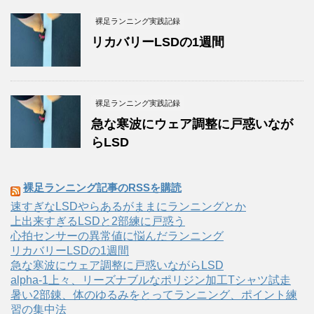
裸足ランニング実践記録
リカバリーLSDの1週間
裸足ランニング実践記録
急な寒波にウェア調整に戸惑いなが
らLSD
裸足ランニング記事のRSSを購読
速すぎなLSDやらあるがままにランニングとか
上出来すぎるLSDと2部練に戸惑う
心拍センサーの異常値に悩んだランニング
リカバリーLSDの1週間
急な寒波にウェア調整に戸惑いながらLSD
alpha-1上々、リーズナブルなポリジン加工Tシャツ試走
暑い2部錬、体のゆるみをとってランニング、ポイント練
習の集中法