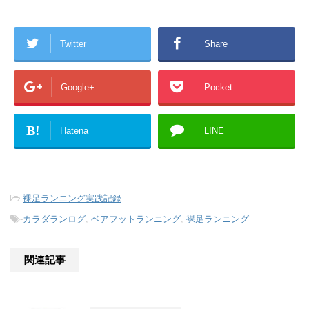
Twitter
Share
Google+
Pocket
B!
Hatena
LINE
-
裸足ランニング実践記録
-
カラダランログ
,
ベアフットランニング
,
裸足ランニング
関連記事