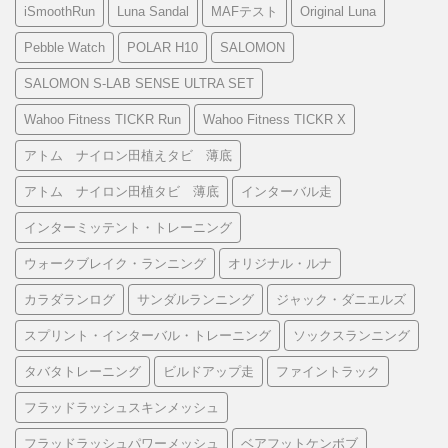
iSmoothRun
Luna Sandal
MAFテスト
Original Luna
Pebble Watch
POLAR H10
SALOMON
SALOMON S-LAB SENSE ULTRA SET
Wahoo Fitness TICKR Run
Wahoo Fitness TICKR X
アトム ナイロン田植えタビ 薄底
アトム ナイロン田植タビ 薄底
インターバル走
インターミッテント・トレーニング
ウォークブレイク・ランニング
オリジナル・ルナ
カラダランログ
サンダルランニング
ジャック・ダニエルズ
スプリント・インターバル・トレーニング
ソックスランニング
タバタトレーニング
ビルドアップ走
ファイントラック
フラッドラッシュスキンメッシュ
フラッドラッシュパワーメッシュ
ベアフットケンボブ