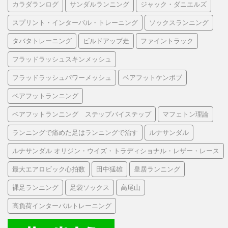
カラダランログ
サンダルランニング
ジャック・ダニエルズ
スプリント・インターバル・トレーニング
ソックスランニング
タバタトレーニング
ビルドアップ走
ファイントラック
フラッドラッシュスキンメッシュ
フラッドラッシュパワーメッシュ
ベアフットケンボブ
ベアフットランニング
ベアフットランニング ステップバイステップ
マフェトン理論
ランニングで痛めた足はランニングで治す
ルナサンダル
ルナサンダル オリジン・ウイズ・トラディショナル・レザー・レース
最大エアロビック心拍数
田中猛雄
皇居ランニング
裸足ランニング
足袋ソックス
高尾山
高負荷インターバルトレーニング