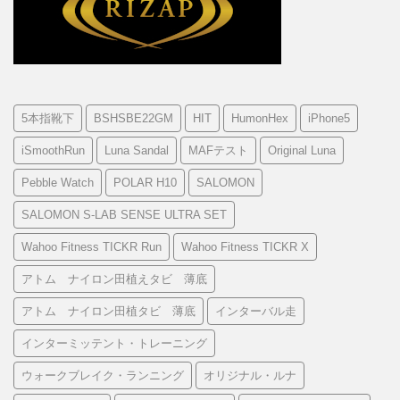
5本指靴下
BSHSBE22GM
HIT
HumonHex
iPhone5
iSmoothRun
Luna Sandal
MAFテスト
Original Luna
Pebble Watch
POLAR H10
SALOMON
SALOMON S-LAB SENSE ULTRA SET
Wahoo Fitness TICKR Run
Wahoo Fitness TICKR X
アトム ナイロン田植えタビ 薄底
アトム ナイロン田植タビ 薄底
インターバル走
インターミッテント・トレーニング
ウォークブレイク・ランニング
オリジナル・ルナ