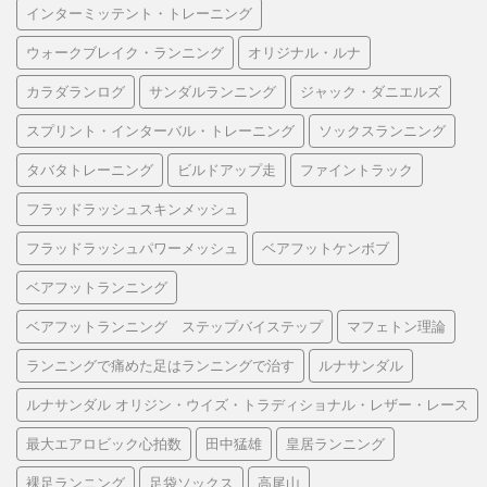
インターミッテント・トレーニング
ウォークブレイク・ランニング
オリジナル・ルナ
カラダランログ
サンダルランニング
ジャック・ダニエルズ
スプリント・インターバル・トレーニング
ソックスランニング
タバタトレーニング
ビルドアップ走
ファイントラック
フラッドラッシュスキンメッシュ
フラッドラッシュパワーメッシュ
ベアフットケンボブ
ベアフットランニング
ベアフットランニング ステップバイステップ
マフェトン理論
ランニングで痛めた足はランニングで治す
ルナサンダル
ルナサンダル オリジン・ウイズ・トラディショナル・レザー・レース
最大エアロビック心拍数
田中猛雄
皇居ランニング
裸足ランニング
足袋ソックス
高尾山