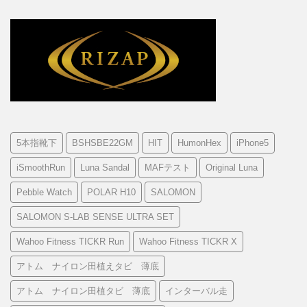
5本指靴下
BSHSBE22GM
HIT
HumonHex
iPhone5
iSmoothRun
Luna Sandal
MAFテスト
Original Luna
Pebble Watch
POLAR H10
SALOMON
SALOMON S-LAB SENSE ULTRA SET
Wahoo Fitness TICKR Run
Wahoo Fitness TICKR X
アトム ナイロン田植えタビ 薄底
アトム ナイロン田植タビ 薄底
インターバル走