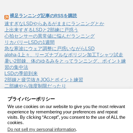
裸足ランニング記事のRSSを購読
速すぎなLSDやらあるがままにランニングとか
上出来すぎるLSDと2部練に戸惑う
心拍センサーの異常値に悩んだランニング
リカバリーLSDの1週間
急な寒波にウェア調整に戸惑いながらLSD
alpha-1上々、リーズナブルなポリジン加工Tシャツ試走
暑い2部錬、体のゆるみをとってランニング、ポイント練
習の集中法
LSDの季節到来
2部錬と疲労抜きJOGとポイント練習
二部練やら強度制限だったり
プライバシーポリシー
We use cookies on our website to give you the most relevant
experience by remembering your preferences and repeat
visits. By clicking “Accept”, you consent to the use of ALL the
裸足ランニング
cookies.
Do not sell my personal information
.
裸足ランニング・ベアフットランニングの実践記録