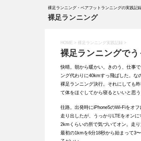
裸足ランニング・ベアフットランニングの実践記
裸足ランニング
HOME
>
裸足ランニング実践記録
>
裸足ランニングでう
快晴。朝から暖かい。きのう、仕事で
ング代わりに40kmすっ飛ばした。
裸足ランニング決行。それにしても昨
て体をほぐしてから寝るといいと思う。
往路。出発時にiPhone5のWi-Fiを
走り出したが、うっかりLTEをオンにす
2kmくらいの所で気づいてオン。走
最初の1kmを6分18秒から始まって3〜