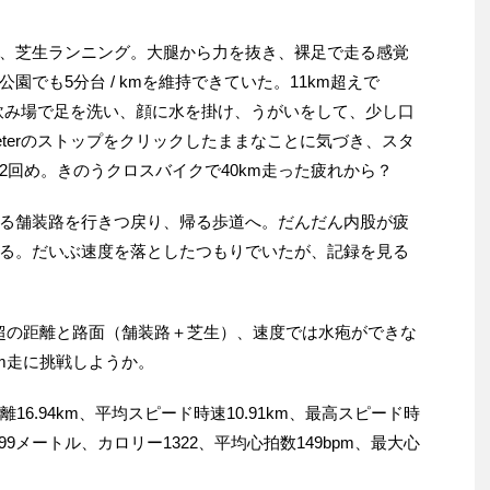
、芝生ランニング。大腿から力を抜き、裸足で走る感覚
でも5分台 / kmを維持できていた。11km超えで
。水飲み場で足を洗い、顔に水を掛け、うがいをして、少し口
eterのストップをクリックしたままなことに気づき、スタ
2回め。きのうクロスバイクで40km走った疲れから？
る舗装路を行きつ戻り、帰る歩道へ。だんだん内股が疲
る。だいぶ速度を落としたつもりでいたが、記録を見る
m超の距離と路面（舗装路＋芝生）、速度では水疱ができな
m走に挑戦しようか。
距離16.94km、平均スピード時速10.91km、最高スピード時
199メートル、カロリー1322、平均心拍数149bpm、最大心