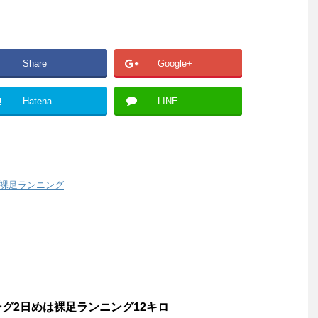
Share
Google+
!
Hatena
LINE
裸足ランニング
グ2日めは裸足ランニング12キロ