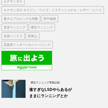
ルナサンダル
ルナサンダル オリジン・ウイズ・トラディショナル・レザー・レース
最大エアロビック心拍数
田中猛雄
皇居ランニング
裸足ランニング
足袋ソックス
高尾山
高負荷インターバルトレーニング
裸足ランニング実践記録
速すぎなLSDやらあるが
ままにランニングとか