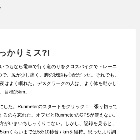
録
っかりミス?!
いつもなら電車で行く道のりをクロスバイクでトレーニ
なので、尻が少し痛く、脚の状態も心配だった。それでも、
夜はよく眠れた。デスクワークの人は、よく体を動かし
目標15km。
オフにした。Runmeterのスタートをクリック！ 張り切って
るのを忘れた。オフだとRunmeterのGPSが使えない。
り方がいまいちしっくりこない。しかし、記録を見ると、
5kmくらいまでは5分10秒台 / kmを維持。思ったより調