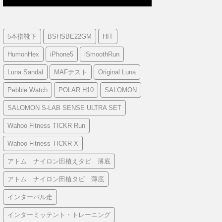
5本指靴下
BSHSBE22GM
HIT
HumonHex
iPhone5
iSmoothRun
Luna Sandal
MAFテスト
Original Luna
Pebble Watch
POLAR H10
SALOMON
SALOMON S-LAB SENSE ULTRA SET
Wahoo Fitness TICKR Run
Wahoo Fitness TICKR X
アトム ナイロン田植えタビ 薄底
アトム ナイロン田植タビ 薄底
インターバル走
インターミッテント・トレーニング