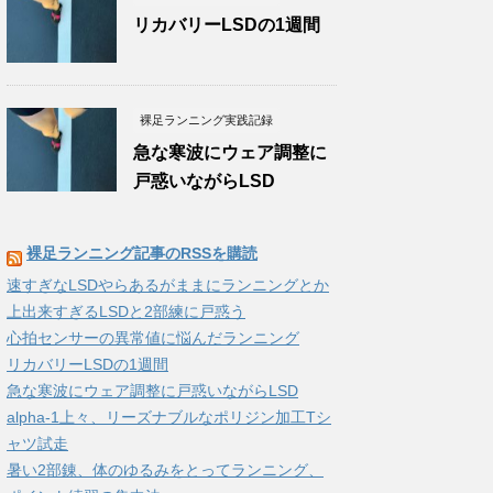
リカバリーLSDの1週間
裸足ランニング実践記録
急な寒波にウェア調整に
戸惑いながらLSD
裸足ランニング記事のRSSを購読
速すぎなLSDやらあるがままにランニングとか
上出来すぎるLSDと2部練に戸惑う
心拍センサーの異常値に悩んだランニング
リカバリーLSDの1週間
急な寒波にウェア調整に戸惑いながらLSD
alpha-1上々、リーズナブルなポリジン加工Tシ
ャツ試走
暑い2部錬、体のゆるみをとってランニング、