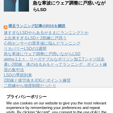
急な寒波にウェア調整に戸惑いなが
らLSD
裸足ランニング記事のRSSを購読
速すぎなLSDやらあるがままにランニングとか
上出来すぎるLSDと2部練に戸惑う
心拍センサーの異常値に悩んだランニング
リカバリーLSDの1週間
急な寒波にウェア調整に戸惑いながらLSD
alpha-1上々、リーズナブルなポリジン加工Tシャツ試走
暑い2部錬、体のゆるみをとってランニング、ポイント練
習の集中法
LSDの季節到来
2部錬と疲労抜きJOGとポイント練習
二部練やら強度制限だったり
プライバシーポリシー
We use cookies on our website to give you the most relevant
experience by remembering your preferences and repeat
visits. By clicking “Accept”, you consent to the use of ALL the