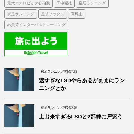
最大エアロビック心拍数
田中猛雄
皇居ランニング
裸足ランニング
足袋ソックス
高尾山
高負荷インターバルトレーニング
裸足ランニング実践記録
速すぎなLSDやらあるがままにラン
ニングとか
裸足ランニング実践記録
上出来すぎるLSDと2部練に戸惑う