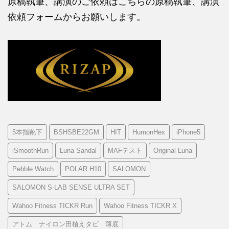
原稿執筆、講演のご依頼はこちらの
原稿執筆、講演
依頼フォームからお願いします。
5本指靴下
BSHSBE22GM
HIT
HumonHex
iPhone5
iSmoothRun
Luna Sandal
MAFテスト
Original Luna
Pebble Watch
POLAR H10
SALOMON
SALOMON S-LAB SENSE ULTRA SET
Wahoo Fitness TICKR Run
Wahoo Fitness TICKR X
アトム ナイロン田植えタビ 薄底