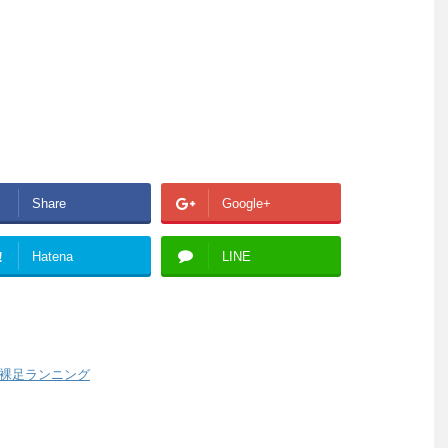
Share
Google+
!
Hatena
LINE
裸足ランニング