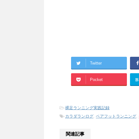
Twitter
Pocket
B
-
裸足ランニング実践記録
-
カラダランログ
,
ベアフットランニング
,
関連記事