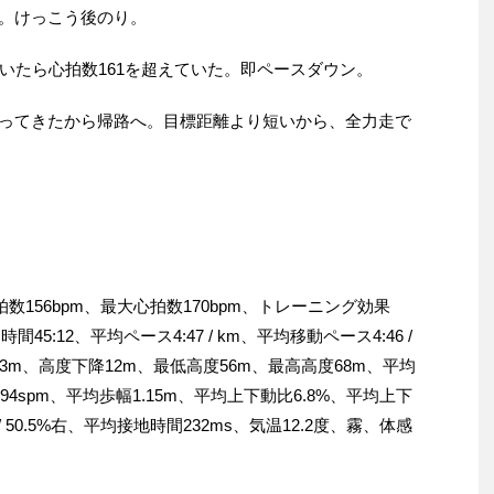
る。けっこう後のり。
いたら心拍数161を超えていた。即ペースダウン。
なってきたから帰路へ。目標距離より短いから、全力走で
心拍数156bpm、最大心拍数170bpm、トレーニング効果
時間45:12、平均ペース4:47 / km、平均移動ペース4:46 /
昇13m、高度下降12m、最低高度56m、最高高度68m、平均
94spm、平均歩幅1.15m、平均上下動比6.8%、平均上下
 / 50.5%右、平均接地時間232ms、気温12.2度、霧、体感