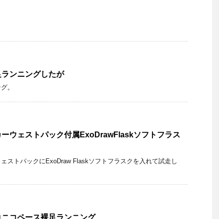
足ランニングしたが
ング。
ウェストパック付属ExoDrawFlaskソフトフラス
ストパックにExoDraw Flaskソフトフラスクを入れて試走し
コニコペース裸足ランニング