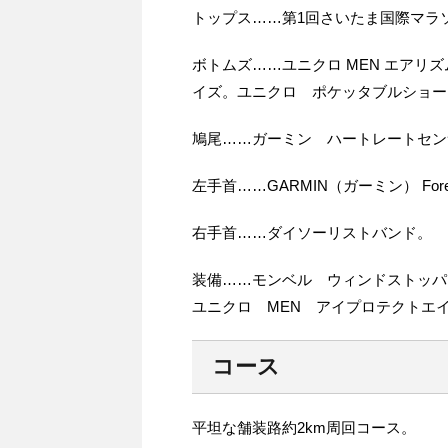
トップス……第1回さいたま国際マラ
ボトムズ……ユニクロ MEN エアリ
イズ。ユニクロ ポケッタブルショー
鳩尾……ガーミン ハートレートセンサ
左手首……GARMIN（ガーミン） ForeAthle
右手首……ダイソーリストバンド。
装備……モンベル ウィンドストッパ
ユニクロ MEN アイプロテクトエ
コース
平坦な舗装路約2km周回コース。