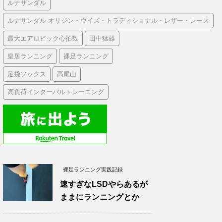
ルナサンダル
ルナサンダル オリジン・ウイズ・トラディショナル・レザー・レース
最大エアロビック心拍数
田中猛雄
皇居ランニング
裸足ランニング
足袋ソックス
高尾山
高負荷インターバルトレーニング
裸足ランニング実践記録
速すぎなLSDやらあるが
ままにランニングとか