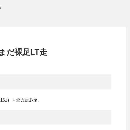
録
まだ裸足LT走
161）＋全力走1km。