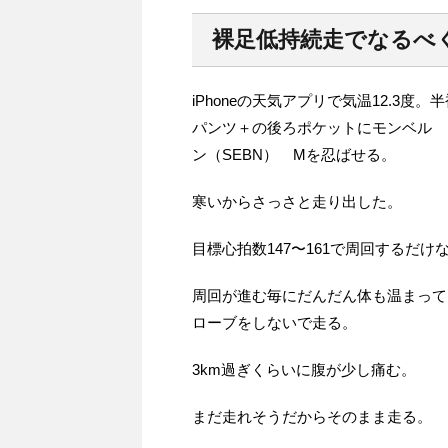
裸足低持続走でなるべ
iPhoneの天気アプリで気温12.3
パンツ＋の後ろポケットにモンベル 
ン（SEBN） Mを忍ばせる。
寒いからさっさと走り出した。
目標心拍数147〜161で周回するだけ
周回が進む毎にだんだん体も温まって
ローブをしないで走る。
3km過ぎくらいに腹が少し痛む。
まだ走れそうだからそのまま走る。