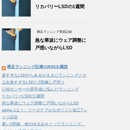
リカバリーLSDの1週間
裸足ランニング実践記録
急な寒波にウェア調整に
戸惑いながらLSD
裸足ランニング記事のRSSを購読
速すぎなLSDやらあるがままにランニングとか
上出来すぎるLSDと2部練に戸惑う
心拍センサーの異常値に悩んだランニング
リカバリーLSDの1週間
急な寒波にウェア調整に戸惑いながらLSD
alpha-1上々、リーズナブルなポリジン加工Tシ
ャツ試走
暑い2部錬、体のゆるみをとってランニング、