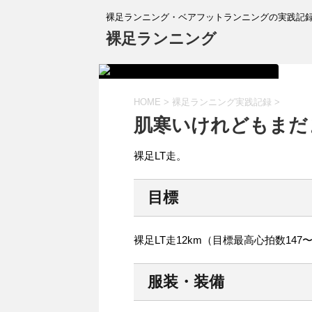
裸足ランニング・ベアフットランニングの実践記
裸足ランニング
HOME
>
裸足ランニング実践記録
>
肌寒いけれどもまだ
裸足LT走。
目標
裸足LT走12km（目標最高心拍数147〜
服装・装備