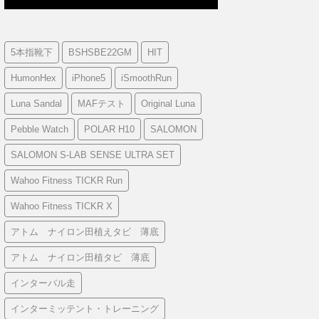
5本指靴下
BSHSBE22GM
HIT
HumonHex
iPhone5
iSmoothRun
Luna Sandal
MAFテスト
Original Luna
Pebble Watch
POLAR H10
SALOMON
SALOMON S-LAB SENSE ULTRA SET
Wahoo Fitness TICKR Run
Wahoo Fitness TICKR X
アトム ナイロン田植えタビ 薄底
アトム ナイロン田植タビ 薄底
インターバル走
インターミッテント・トレーニング