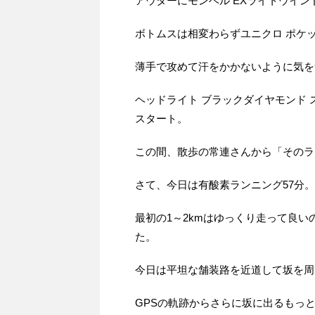
アウターにモンベル EXライトウイン
ボトムスは相変わらずユニクロ ポケ
薄手で攻めて汗をかかないように気を
ヘッドライト ブラックダイヤモンド ス
スタート。
この間、散歩の常連さんから「そのラ
さて、今日は有酸素ランニング57分。目
最初の1～2kmはゆっくり走って良い
た。
今日は平坦な舗装路を近道して坂を周
GPSの軌跡からさらに坂に出るもっ