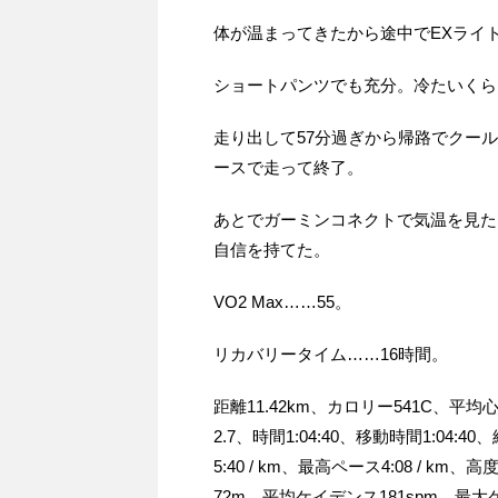
体が温まってきたから途中でEXライ
ショートパンツでも充分。冷たいくら
走り出して57分過ぎから帰路でクー
ースで走って終了。
あとでガーミンコネクトで気温を見た
自信を持てた。
VO2 Max……55。
リカバリータイム……16時間。
距離11.42km、カロリー541C、平均
2.7、時間1:04:40、移動時間1:04:4
5:40 / km、最高ペース4:08 / 
72m、平均ケイデンス181spm、最大