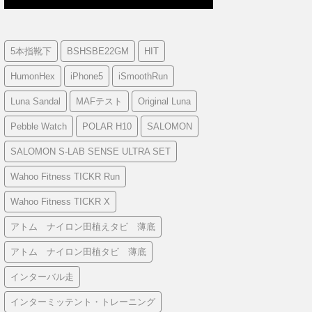
5本指靴下
BSHSBE22GM
HIT
HumonHex
iPhone5
iSmoothRun
Luna Sandal
MAFテスト
Original Luna
Pebble Watch
POLAR H10
SALOMON
SALOMON S-LAB SENSE ULTRA SET
Wahoo Fitness TICKR Run
Wahoo Fitness TICKR X
アトム ナイロン田植えタビ 薄底
アトム ナイロン田植タビ 薄底
インターバル走
インターミッテント・トレーニング