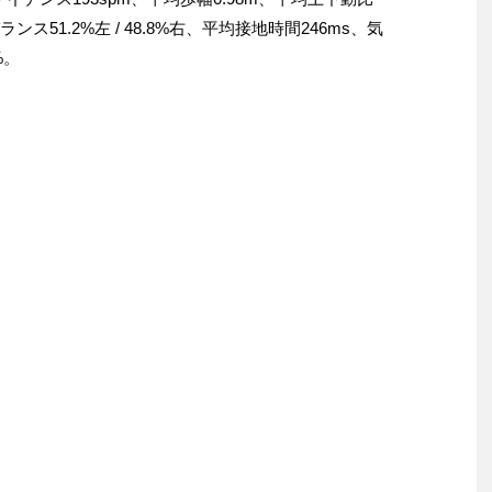
ランス51.2%左 / 48.8%右、平均接地時間246ms、気
%。