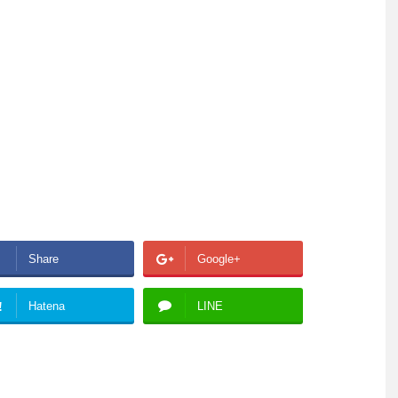
Share
Google+
!
Hatena
LINE