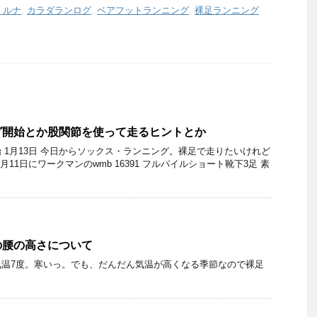
・ルナ
,
カラダランログ
,
ベアフットランニング
,
裸足ランニング
グ開始とか股関節を使って走るヒントとか
 1月13日 今日からソックス・ランニング。裸足で走りたいけれど
月11日にワークマンのwmb 16391 フルパイルショート靴下3足 素
の腰の高さについて
気温7度。寒いっ。でも、だんだん気温が高くなる季節なので裸足