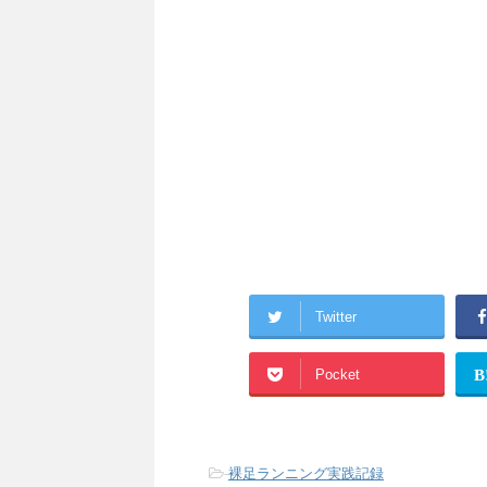
Twitter
Pocket
B
-
裸足ランニング実践記録