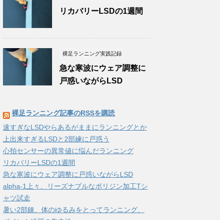
リカバリーLSDの1週間
裸足ランニング実践記録
急な寒波にウェア調整に
戸惑いながらLSD
裸足ランニング記事のRSSを購読
速すぎなLSDやらあるがままにランニングとか
上出来すぎるLSDと2部練に戸惑う
心拍センサーの異常値に悩んだランニング
リカバリーLSDの1週間
急な寒波にウェア調整に戸惑いながらLSD
alpha-1上々、リーズナブルなポリジン加工Tシ
ャツ試走
暑い2部錬、体のゆるみをとってランニング、