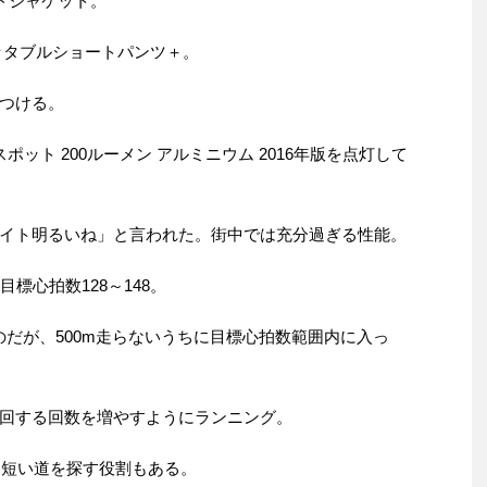
ドジャケット。
ッタブルショートパンツ＋。
つける。
ポット 200ルーメン アルミニウム 2016年版を点灯して
イト明るいね」と言われた。街中では充分過ぎる性能。
標心拍数128～148。
のだが、500m走らないうちに目標心拍数範囲内に入っ
回する回数を増やすようにランニング。
と短い道を探す役割もある。