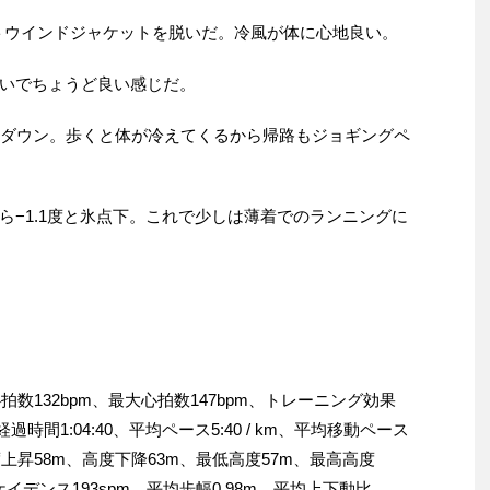
トウインドジャケットを脱いだ。冷風が体に心地良い。
いでちょうど良い感じだ。
ルダウン。歩くと体が冷えてくるから帰路もジョギングペ
ら−1.1度と氷点下。これで少しは薄着でのランニングに
心拍数132bpm、最大心拍数147bpm、トレーニング効果
0、経過時間1:04:40、平均ペース5:40 / km、平均移動ペース
km、高度上昇58m、高度下降63m、最低高度57m、最高高度
ケイデンス193spm、平均歩幅0.98m、平均上下動比