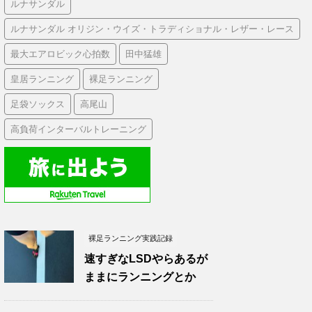
ルナサンダル
ルナサンダル オリジン・ウイズ・トラディショナル・レザー・レース
最大エアロビック心拍数
田中猛雄
皇居ランニング
裸足ランニング
足袋ソックス
高尾山
高負荷インターバルトレーニング
裸足ランニング実践記録
速すぎなLSDやらあるが
ままにランニングとか