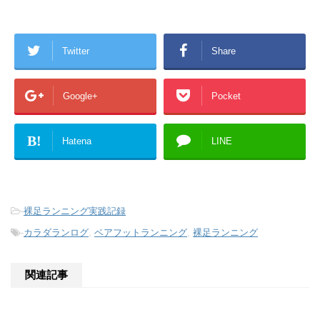
Twitter
Share
Google+
Pocket
B!
Hatena
LINE
-
裸足ランニング実践記録
-
カラダランログ
,
ベアフットランニング
,
裸足ランニング
関連記事