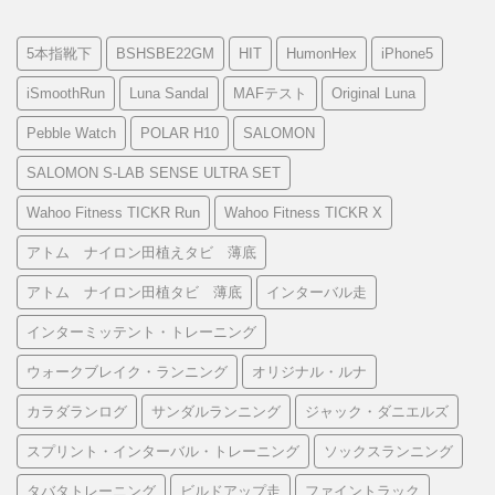
5本指靴下
BSHSBE22GM
HIT
HumonHex
iPhone5
iSmoothRun
Luna Sandal
MAFテスト
Original Luna
Pebble Watch
POLAR H10
SALOMON
SALOMON S-LAB SENSE ULTRA SET
Wahoo Fitness TICKR Run
Wahoo Fitness TICKR X
アトム ナイロン田植えタビ 薄底
アトム ナイロン田植タビ 薄底
インターバル走
インターミッテント・トレーニング
ウォークブレイク・ランニング
オリジナル・ルナ
カラダランログ
サンダルランニング
ジャック・ダニエルズ
スプリント・インターバル・トレーニング
ソックスランニング
タバタトレーニング
ビルドアップ走
ファイントラック