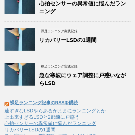
心拍センサーの異常値に悩んだラン
ニング
裸足ランニング実践記録
リカバリーLSDの1週間
裸足ランニング実践記録
急な寒波にウェア調整に戸惑いなが
らLSD
裸足ランニング記事のRSSを購読
速すぎなLSDやらあるがままにランニングとか
上出来すぎるLSDと2部練に戸惑う
心拍センサーの異常値に悩んだランニング
リカバリーLSDの1週間