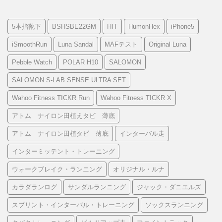
5本指靴下
BSHSBE22GM
HIT
HumonHex
iPhone5
iSmoothRun
Luna Sandal
MAFテスト
Original Luna
Pebble Watch
POLAR H10
SALOMON
SALOMON S-LAB SENSE ULTRA SET
Wahoo Fitness TICKR Run
Wahoo Fitness TICKR X
アトム ナイロン田植えタビ 薄底
アトム ナイロン田植タビ 薄底
インターバル走
インターミッテント・トレーニング
ウォークブレイク・ランニング
オリジナル・ルナ
カラダランログ
サンダルランニング
ジャック・ダニエルズ
スプリント・インターバル・トレーニング
ソックスランニング