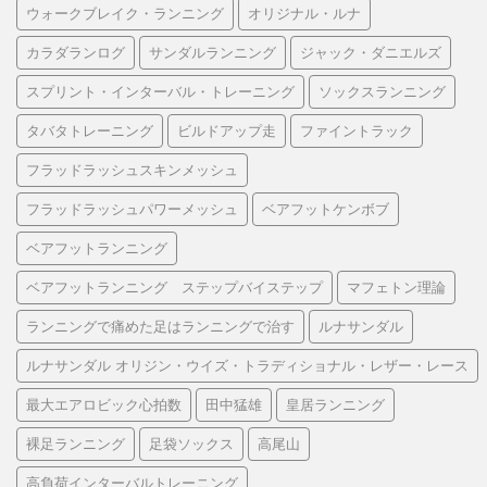
ウォークブレイク・ランニング
オリジナル・ルナ
カラダランログ
サンダルランニング
ジャック・ダニエルズ
スプリント・インターバル・トレーニング
ソックスランニング
タバタトレーニング
ビルドアップ走
ファイントラック
フラッドラッシュスキンメッシュ
フラッドラッシュパワーメッシュ
ベアフットケンボブ
ベアフットランニング
ベアフットランニング ステップバイステップ
マフェトン理論
ランニングで痛めた足はランニングで治す
ルナサンダル
ルナサンダル オリジン・ウイズ・トラディショナル・レザー・レース
最大エアロビック心拍数
田中猛雄
皇居ランニング
裸足ランニング
足袋ソックス
高尾山
高負荷インターバルトレーニング