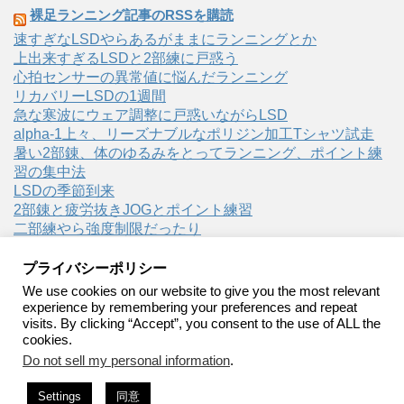
裸足ランニング記事のRSSを購読
速すぎなLSDやらあるがままにランニングとか
上出来すぎるLSDと2部練に戸惑う
心拍センサーの異常値に悩んだランニング
リカバリーLSDの1週間
急な寒波にウェア調整に戸惑いながらLSD
alpha-1上々、リーズナブルなポリジン加工Tシャツ試走
暑い2部錬、体のゆるみをとってランニング、ポイント練
習の集中法
LSDの季節到来
2部錬と疲労抜きJOGとポイント練習
二部練やら強度制限だったり
プライバシーポリシー
We use cookies on our website to give you the most relevant
experience by remembering your preferences and repeat
visits. By clicking “Accept”, you consent to the use of ALL the
裸足ランニング
cookies.
Do not sell my personal information
.
裸足ランニング・ベアフットランニングの実践記録
Settings
同意
Copyright© 裸足ランニング , 2026 All Rights Reserved.