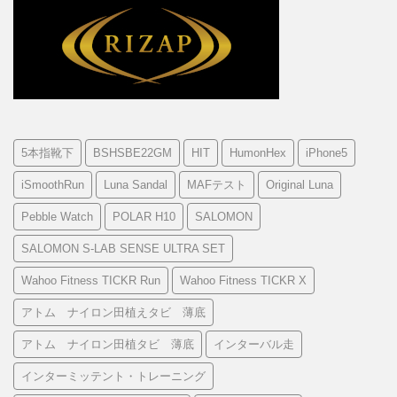
5本指靴下
BSHSBE22GM
HIT
HumonHex
iPhone5
iSmoothRun
Luna Sandal
MAFテスト
Original Luna
Pebble Watch
POLAR H10
SALOMON
SALOMON S-LAB SENSE ULTRA SET
Wahoo Fitness TICKR Run
Wahoo Fitness TICKR X
アトム ナイロン田植えタビ 薄底
アトム ナイロン田植タビ 薄底
インターバル走
インターミッテント・トレーニング