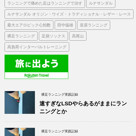
ランニングで痛めた足はランニングで治す
ルナサンダル
ルナサンダル オリジン・ウイズ・トラディショナル・レザー・レース
最大エアロビック心拍数
田中猛雄
皇居ランニング
裸足ランニング
足袋ソックス
高尾山
高負荷インターバルトレーニング
裸足ランニング実践記録
速すぎなLSDやらあるがままにラン
ニングとか
裸足ランニング実践記録