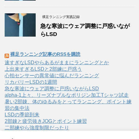
裸足ランニング実践記録
急な寒波にウェア調整に戸惑いなが
らLSD
裸足ランニング記事のRSSを購読
速すぎなLSDやらあるがままにランニングとか
上出来すぎるLSDと2部練に戸惑う
心拍センサーの異常値に悩んだランニング
リカバリーLSDの1週間
急な寒波にウェア調整に戸惑いながらLSD
alpha-1上々、リーズナブルなポリジン加工Tシャツ試走
暑い2部錬、体のゆるみをとってランニング、ポイント練
習の集中法
LSDの季節到来
2部錬と疲労抜きJOGとポイント練習
二部練やら強度制限だったり