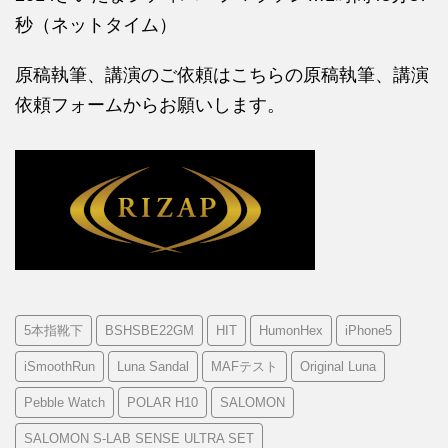
秒（ネットタイム）
原稿執筆、講演のご依頼はこちらの
原稿執筆、講演
依頼フォームからお願いします。
5本指靴下
BSHSBE22GM
HIT
HumonHex
iPhone5
iSmoothRun
Luna Sandal
MAFテスト
Original Luna
Pebble Watch
POLAR H10
SALOMON
SALOMON S-LAB SENSE ULTRA SET