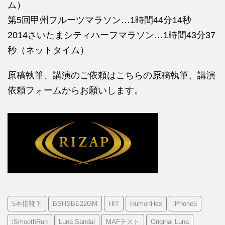
ム）
第5回甲州フルーツマラソン…1時間44分14秒
2014さいたまシティハーフマラソン…1時間43分37
秒（ネットタイム）
原稿執筆、講演のご依頼はこちらの
原稿執筆、講演
依頼フォームからお願いします。
5本指靴下
BSHSBE22GM
HIT
HumonHex
iPhone5
iSmoothRun
Luna Sandal
MAFテスト
Original Luna