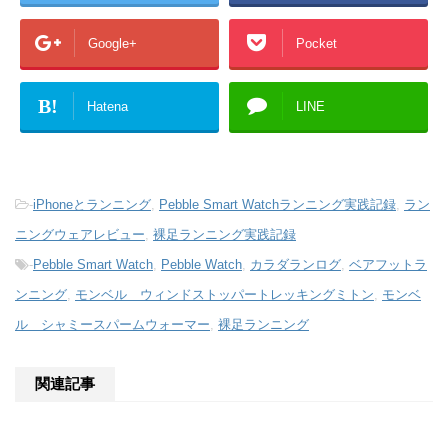
Google+
Pocket
B!
Hatena
LINE
-
iPhoneとランニング
,
Pebble Smart Watchランニング実践記録
,
ラン
ニングウェアレビュー
,
裸足ランニング実践記録
-
Pebble Smart Watch
,
Pebble Watch
,
カラダランログ
,
ベアフットラ
ンニング
,
モンベル ウィンドストッパートレッキングミトン
,
モンベ
ル シャミースパームウォーマー
,
裸足ランニング
関連記事