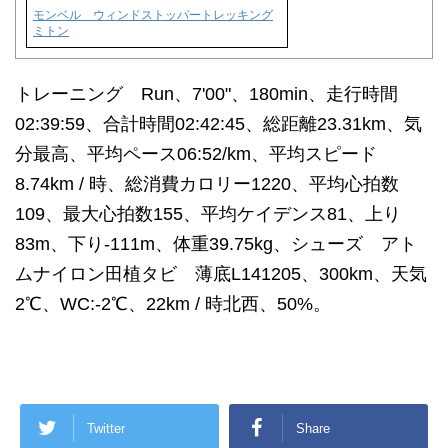
モンベル ウィンドストッパートレッキング
ミトン
トレーニング Run、7'00"、180min、走行時間
02:39:59、合計時間02:42:45、総距離23.31km、気
分最高、平均ペース06:52/km、平均スピード
8.74km / 時、総消費カロリー1220、平均心拍数
109、最大心拍数155、平均ケイデンス81、上り
83m、下り-111m、体重39.75kg、シューズ アト
ムナイロン田植タビ 薄底L141205、300km、天気
2℃、WC:-2℃、22km / 時北西、50%。
Twitter
Share