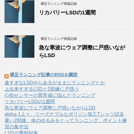
裸足ランニング実践記録
リカバリーLSDの1週間
裸足ランニング実践記録
急な寒波にウェア調整に戸惑いなが
らLSD
裸足ランニング記事のRSSを購読
速すぎなLSDやらあるがままにランニングとか
上出来すぎるLSDと2部練に戸惑う
心拍センサーの異常値に悩んだランニング
リカバリーLSDの1週間
急な寒波にウェア調整に戸惑いながらLSD
alpha-1上々、リーズナブルなポリジン加工Tシャツ試走
暑い2部錬、体のゆるみをとってランニング、ポイント練
習の集中法
LSDの季節到来