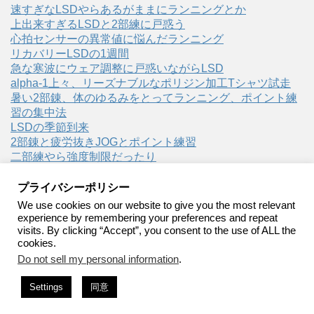
速すぎなLSDやらあるがままにランニングとか
上出来すぎるLSDと2部練に戸惑う
心拍センサーの異常値に悩んだランニング
リカバリーLSDの1週間
急な寒波にウェア調整に戸惑いながらLSD
alpha-1上々、リーズナブルなポリジン加工Tシャツ試走
暑い2部錬、体のゆるみをとってランニング、ポイント練
習の集中法
LSDの季節到来
2部錬と疲労抜きJOGとポイント練習
二部練やら強度制限だったり
プライバシーポリシー
We use cookies on our website to give you the most relevant
experience by remembering your preferences and repeat
visits. By clicking “Accept”, you consent to the use of ALL the
裸足ランニング
cookies.
Do not sell my personal information
.
裸足ランニング・ベアフットランニングの実践記録
Settings
同意
Copyright© 裸足ランニング , 2026 All Rights Reserved.