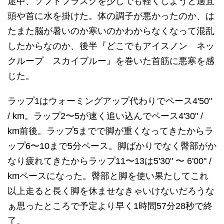
途中、ソフトフラスクを少しでも軽くしようと適宜
頭や首に水を掛けた。体の調子が悪かったのか、は
たまた脳が暑いのか寒いのかわからなくなって混乱
したからなのか、後半『どこでもアイスノン ネッ
クループ スカイブルー』を巻いた首筋に悪寒を感
じた。
ラップ1はウォーミングアップ代わりでペース4'50"
/ km。ラップ2〜5が速く追い込んでペース4'30" /
km前後。ラップ5までで脚が重くなってきたからラ
ップ6〜10まで5分ペース。脚ばかりでなく臀部がか
なり疲れてきたからラップ11〜13は5'30" 〜 6'00" /
kmペースになった。臀部と脚を使い果たしてこれ
以上走ると長く脚を休ませなきゃいけないだろうな
ぁ思ったところで予定より早く1時間57分28秒で終
了。