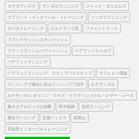
カラダランログ
サンダルランニング
ジャック・ダニエルズ
スプリント・インターバル・トレーニング
ソックスランニング
タバタトレーニング
ビルドアップ走
ファイントラック
フラッドラッシュスキンメッシュ
フラッドラッシュパワーメッシュ
ベアフットケンボブ
ベアフットランニング
ベアフットランニング ステップバイステップ
マフェトン理論
ランニングで痛めた足はランニングで治す
ルナサンダル
ルナサンダル オリジン・ウイズ・トラディショナル・レザー・レース
最大エアロビック心拍数
田中猛雄
皇居ランニング
裸足ランニング
足袋ソックス
高尾山
高負荷インターバルトレーニング