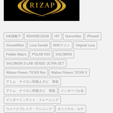
5本指靴下
BSHSBE22GM
HIT
HumonHex
iPhone5
iSmoothRun
Luna Sandal
MAFテスト
Original Luna
Pebble Watch
POLAR H10
SALOMON
SALOMON S-LAB SENSE ULTRA SET
Wahoo Fitness TICKR Run
Wahoo Fitness TICKR X
アトム ナイロン田植えタビ 薄底
アトム ナイロン田植タビ 薄底
インターバル走
インターミッテント・トレーニング
ウォークブレイク・ランニング
オリジナル・ルナ