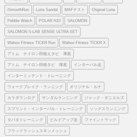
iSmoothRun
Luna Sandal
MAFテスト
Original Luna
Pebble Watch
POLAR H10
SALOMON
SALOMON S-LAB SENSE ULTRA SET
Wahoo Fitness TICKR Run
Wahoo Fitness TICKR X
アトム ナイロン田植えタビ 薄底
アトム ナイロン田植タビ 薄底
インターバル走
インターミッテント・トレーニング
ウォークブレイク・ランニング
オリジナル・ルナ
カラダランログ
サンダルランニング
ジャック・ダニエルズ
スプリント・インターバル・トレーニング
ソックスランニング
タバタトレーニング
ビルドアップ走
ファイントラック
フラッドラッシュスキンメッシュ