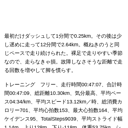
最初だけダッシュして1分間で0.25km。その後は少
し遅めに走って12分間で2.64km。概ねきのうと同
じペースで走り続けられた。裸足で走りやすい季節
なので、走らなきゃ損。故障しなさそうな距離で走
る回数を増やして脚を慣らす。
トレーニング フリー、走行時間00:47:07、合計時
間00:47:09、総距離10.30km、気分最高、平均ペー
ス04:34/km、平均スピード13.12km／時、総消費カ
ロリー701、平均心拍数153、最大心拍数164、平均
ケイデンス95、TotalSteps9039、平均ストライド幅
1.14m、上り128m、下り-118m、体重53.75kg、シ