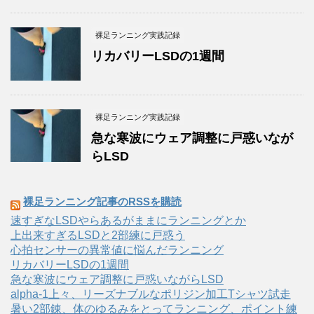
裸足ランニング実践記録
リカバリーLSDの1週間
裸足ランニング実践記録
急な寒波にウェア調整に戸惑いなが
らLSD
裸足ランニング記事のRSSを購読
速すぎなLSDやらあるがままにランニングとか
上出来すぎるLSDと2部練に戸惑う
心拍センサーの異常値に悩んだランニング
リカバリーLSDの1週間
急な寒波にウェア調整に戸惑いながらLSD
alpha-1上々、リーズナブルなポリジン加工Tシャツ試走
暑い2部錬、体のゆるみをとってランニング、ポイント練