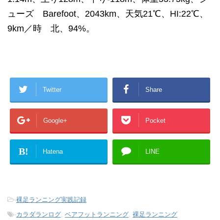
ューズ Barefoot、2043km、天気21℃、HI:22℃、
9km／時 北、94%。
Twitter
Share
Google+
Pocket
B!
Hatena
LINE
-
裸足ランニング実践記録
-
カラダランログ
,
ベアフットランニング
,
裸足ランニング